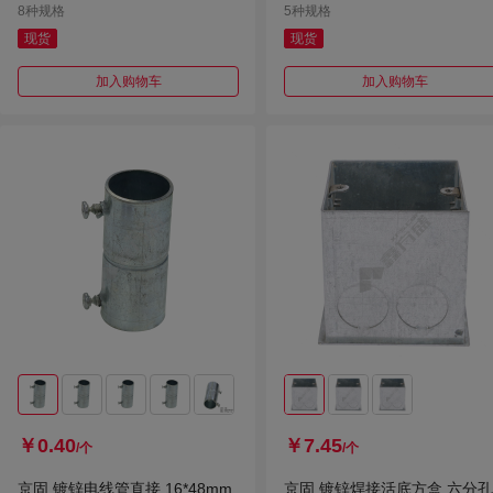
8种规格
5种规格
现货
现货
加入购物车
加入购物车
￥0.40
￥7.45
/个
/个
京固 镀锌电线管直接 16*48mm
京固 镀锌焊接活底方盒 六分孔