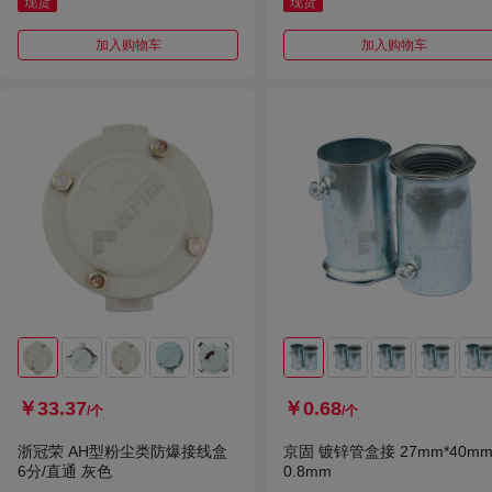
现货
现货
加入购物车
加入购物车
￥33.37
￥0.68
/个
/个
浙冠荣 AH型粉尘类防爆接线盒
京固 镀锌管盒接 27mm*40m
6分/直通 灰色
0.8mm