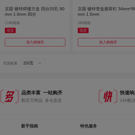
京固 镀锌焊接方盒 四分20孔 80
京固 镀锌管盒接双钉 34mm*6
mm 1.0mm 四分
mm 1.5mm
11种规格
3种规格
现货
现货
加入购物车
加入购物车
20/页
页面数量
品类丰富 一站购齐
快速响
数百万商品 多仓直发
24H配
新手指南
特色服务