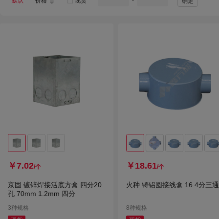
默认
价格
现货
-
确定
￥7.02
￥18.61
/个
/个
京固 镀锌焊接活底方盒 四分20
火种 铸铝圆接线盒 16 4分三通
孔 70mm 1.2mm 四分
3种规格
8种规格