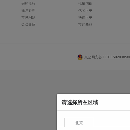
采购流程
批量询价
账户管理
代客下单
常见问题
快速下单
会员介绍
常购商品
京公网安备 110115020385
请选择所在区域
北京