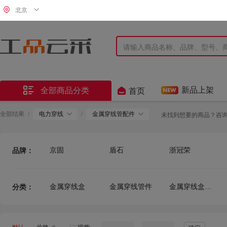
北京


新品上架
全部商品分类
首页
全部结果
/
电力穿线
/
金属穿线管配件
未找到想要的商品？咨
京固
盾石
浙冠荣
品牌：
林宇
华熙牌
安德
冠奕达
启明星
正安防爆
金属穿线盒
金属穿线管件
金属穿线盒及配件
分类：
创新
朝立
集方
燎原
东宏东升
河北
西能
VASEN 伟星
泰和安