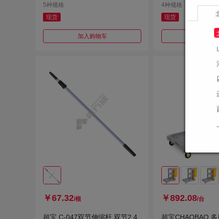
5种规格
4种规格
现货
现货
加入购物车
加入购
￥67.32
￥892.08
/根
/台
超宝 C-047双节伸缩杆 双节2.4
超宝CHAOBAO 