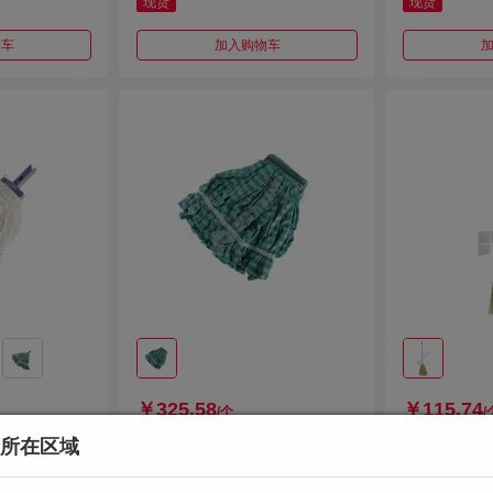
现货
现货
物车
加入购物车
￥325.58
￥115.74
/个
/
所在区域
号快接式拖把 白
特耐适 6082 中号微纤管状拖把
特耐适 680
头 绿色 6082
黍毛 红色 680