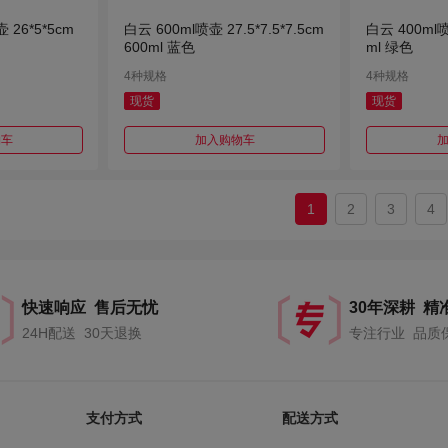
 26*5*5cm
白云 600ml喷壶 27.5*7.5*7.5cm
白云 400ml喷
600ml 蓝色
ml 绿色
4种规格
4种规格
现货
现货
物车
加入购物车
1
2
3
4
快速响应 售后无忧
30年深耕 精
24H配送 30天退换
专注行业 品质
支付方式
配送方式