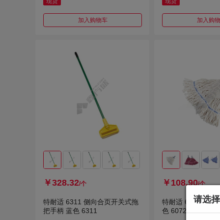
现货
现货
加入购物车
加入购
￥328.32
￥108.90
/个
/个
请选择
特耐适 6311 侧向合页开关式拖
特耐适 6072 中
把手柄 蓝色 6311
色 6072