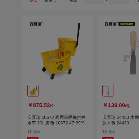
默认
价格
现货
-
波斯
赫思迪格
安塞瑞
安格
居宝来
圆睿佳
美丽雅
其他
沪强
兰诗（LAUTEE）
工霸
惠利得
村田稻夫
同桂
许媳妇
宇昊
家康
￥875.52
￥139.00
/个
/包
安赛瑞 10672 商用单桶拖把榨
安赛瑞 24430 木
水车 30L 黄色 10672 47*39*91c
原木色 24430
m
1种规格
1种规格