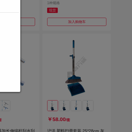
1种规格
现货
加入购物车
加入购物车
￥58.00
套
/套
器加长伸缩杆刮水刮
沪洋 塑料扫帚套装 25*28cm 灰