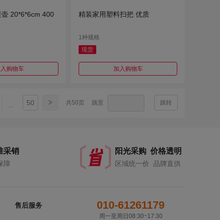
壶 20*6*6cm 400
精装家用塑料扫把 优质
1种规格
现货
加入购物车
加入购物车
>
50
共50页
跳至
跳转
...
准采销
阳光采购 价格透明
保障
区域统一价 品牌直供
010-61261179
售后服务
周一至周日08:30~17:30