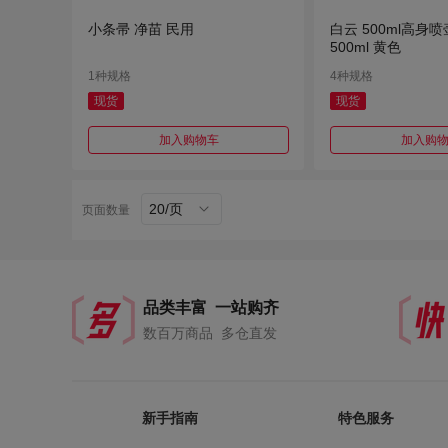
小条帚 净苗 民用
白云 500ml高身喷壶
500ml 黄色
1种规格
4种规格
现货
现货
加入购物车
加入购
20/页
页面数量
品类丰富 一站购齐
数百万商品 多仓直发
新手指南
特色服务