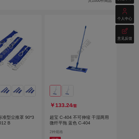
共
1000
件商品
特
凯路捷

业SANWA
兰诗 LAUTEE
个人中心
固
思高

尔美
春风
意见反馈
猫
优质
￥133.24
/套
 标准型尘推罩 90*3
超宝 C-404 不可伸缩 干湿两用
012 B
微纤平拖 蓝色 C-404
2种规格