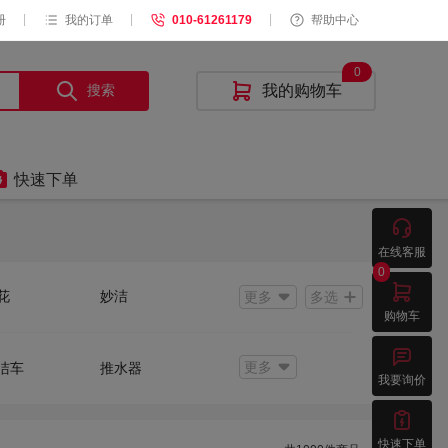
|
|
|
册
我的订单
010-61261179
帮助中心
0
搜索

我的购物车

快速下单

在线客服
0

花
妙洁
更多
多选
购物车
源
食安库

宙
宜洁
更多
洁车
推水器
我要询价
M
新鲜生活
圾钳
除尘工具
心
洁明興

快速下单
速旺
华亨