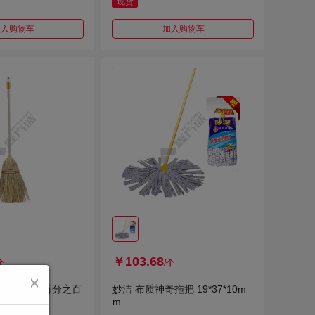
现货
加入购物车
加入购物车
￥103.68
个
/个
2 大厅扫帚 百分之百
妙洁 布质神奇拖把 19*37*10m
2 21cm
m