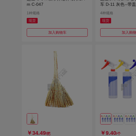
m C-047
车 D-11 灰色--带盖
1×98cm
1种规格
4种规格
现货
现货
加入购物车
加入购
￥34.49
￥9.40
/把
/个