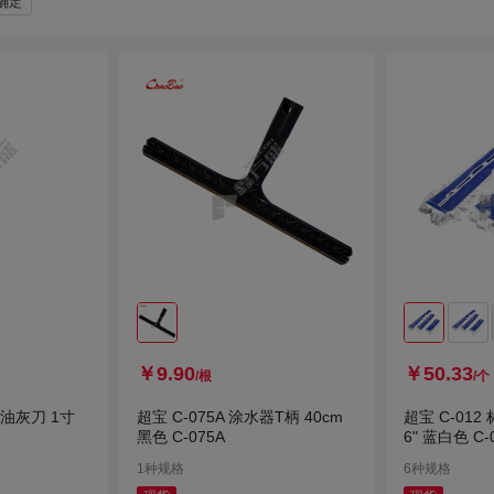
确定
洁雅之星
得力工具
好太太
豪
大卫优尼可
芭貂
净享太乐
山
河北
仪联
吉美吉多
京
通用电气
沃施
小米有品
坚
思嘉思达
峰塑
卡赫
白
￥9.90
￥50.33
/根
/个
柄油灰刀 1寸
超宝 C-075A 涂水器T柄 40cm
超宝 C-012
黑色 C-075A
6" 蓝白色 C-
1种规格
6种规格