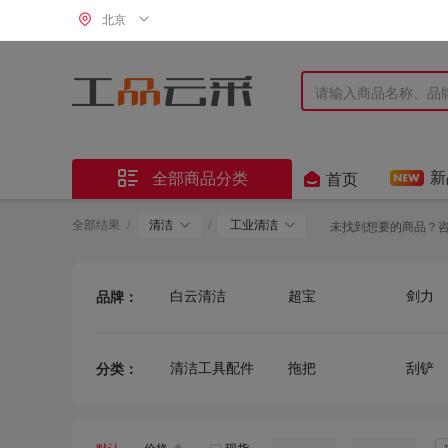
北京


新
全部商品分类
首页
全部结果
/
清洁
/
工业清洁
未找到想要的商品？
白云清洁
超宝
剑力
品牌：
佛羅倫
海亚森
科力邦
瑞沃
京洲实邦
翰洋洁
清洁工具配件
拖把
刮铲
分类：
鑫春歌
惠拓
盾石
刮水器
榨水工具
喷壶
乐柏美
金能电力
芳草地
谐晟
VIKAN