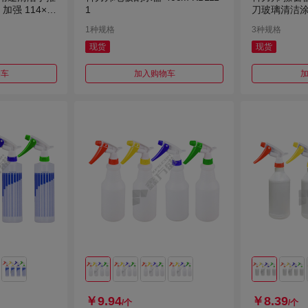
 加强 114×5
1
刀玻璃清洁涂水
B2003
1种规格
3种规格
现货
现货
物车
加入购物车
￥9.94
￥8.39
/个
/个