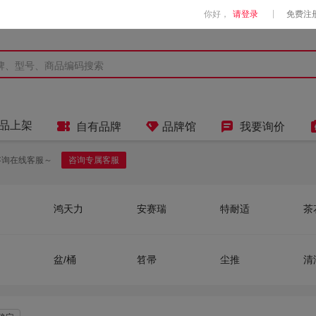
|
你好，
请登录
免费注



品上架
自有品牌
品牌馆
我要询价
咨询在线客服～
咨询专属客服
鸿天力
安赛瑞
特耐适
茶
大卫
沪洋
亿丽佳
汇
净
冰禹
世家
得力
赢
盆/桶
笤帚
尘推
清
白云
伟鸿
康惠洁
3
簸萁
笤帚簸萁套装
钢丝球
垃
晨光
金佰利
艺姿
得
金固牢 KINCOOL
国产优品
箱大王
海斯迪克
亚