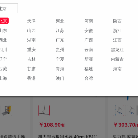
1种规格
1种规格
北京
现货
现货
北京
天津
河北
河南
陕西
物车
加入购物车
山东
山西
江苏
安徽
浙江
湖北
湖南
广东
广西
江西
四川
重庆
贵州
云南
黑龙江
辽宁
吉林
宁夏
新疆
内蒙古
西藏
甘肃
青海
福建
海南
上海
香港
澳门
台湾
￥108.90
￥303.70
/把
/
多用途清洁手推
科力邦地板刮水器 40cm KB111
科力邦 擦窗