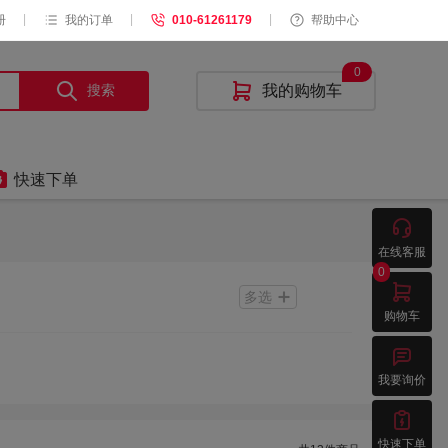
|
|
|
册
我的订单
010-61261179
帮助中心
0
搜索

我的购物车

快速下单

在线客服
0

多选
购物车

我要询价

快速下单