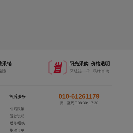
准采销
阳光采购 价格透明
保障
区域统一价 品牌直供
010-61261179
售后服务
周一至周日08:30~17:30
售后政策
退款说明
返修/退换
取消订单