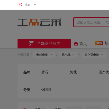
北京


新
全部商品分类
首页
全部结果
/
电线电缆
/
裸电线
/
架空裸电缆
盾石
河北
国产优
品牌：
铜圆棒
分类：