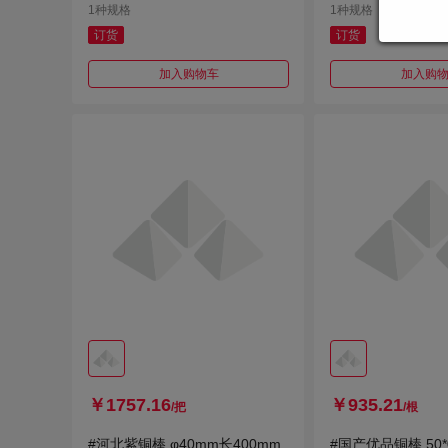
1种规格
1种规格
订货
订货
加入购物车
加入购
￥1757.16
￥935.21
/把
/根
#河北紫铜棒 φ40mm长400mm
#国产优品铜棒 50*0