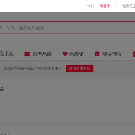
|
你好，
请登录
免费注



品上架
自有品牌
品牌馆
我要询价
未找到想要的商品？咨询在线客服～
咨询专属客服
品