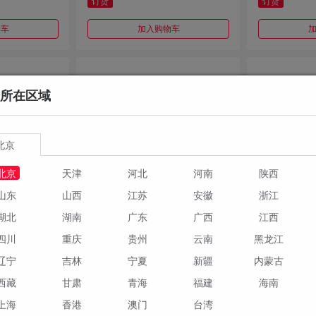
订货
订货
物车
加入购物车
所在区域
北京
北京
天津
河北
河南
陕西
山东
山西
江苏
安徽
浙江
湖北
湖南
广东
广西
江西
四川
重庆
贵州
云南
黑龙江
辽宁
吉林
宁夏
新疆
内蒙古
￥237.60
￥0.00
/米
/米
西藏
甘肃
青海
福建
海南
（δ=10）
#镀铜铜棒（圆钢镀铜） 25
紫铜棒 Ф40
上海
香港
澳门
台湾