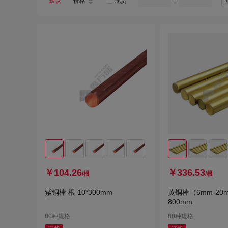
默认
价格
现货
-
￥104.26
￥336.53
/根
/根
紫铜棒 根 10*300mm
黄铜棒（6mm-20m
800mm
80种规格
80种规格