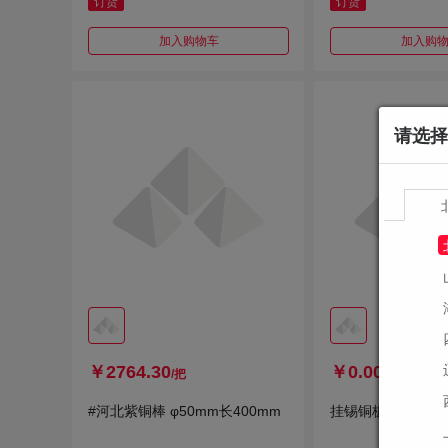
订货
订货
加入购物车
加入购
请选择
￥2764.30
￥0.00
/把
/块
#河北紫铜棒 φ50mm长400mm
挂锡铜板 250*150