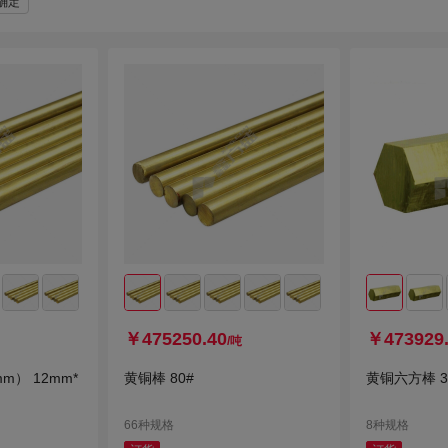
确定
￥475250.40
￥473929
/吨
m） 12mm*
黄铜棒 80#
黄铜六方棒 3
66种规格
8种规格