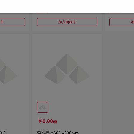
1种规格
1种规格
订货
订货
物车
加入购物车
￥0.00
/根
.5
紫铜棒 φ60/L=200mm