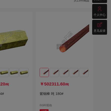
共
13
件商品

个人中心

意见反馈
.20
￥502311.60
/吨
/吨
4#
紫铜棒 吨 180#
66种规格