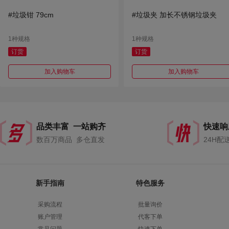
#垃圾钳 79cm
#垃圾夹 加长不锈钢垃圾夹
1种规格
1种规格
订货
订货
加入购物车
加入购物车
品类丰富 一站购齐
快速响
数百万商品 多仓直发
24H配
新手指南
特色服务
采购流程
批量询价
账户管理
代客下单