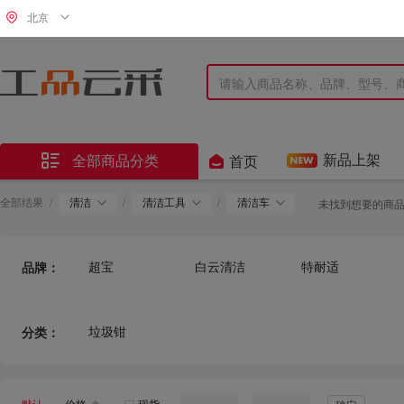
北京


新品上架
全部商品分类
首页
全部结果
/
清洁
/
清洁工具
/
清洁车
未找到想要的商
超宝
白云清洁
特耐适
品牌：
垃圾钳
分类：