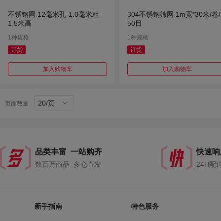
不锈钢网 12毫米孔-1.0毫米粗-
304不锈钢筛网 1m宽*30米/卷/
1.5米高
50目
1种规格
1种规格
订货
订货
加入购物车
加入购物车
20/页
页面数量
品类丰富 一站购齐
快速响
数百万商品 多仓直发
24H配
新手指南
特色服务