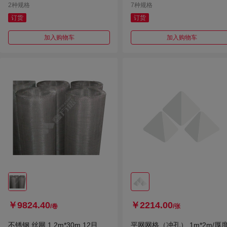
2种规格
7种规格
订货
订货
加入购物车
加入购物车
￥9824.40
￥2214.00
/卷
/张
不锈钢 丝网 1.2m*30m 12目
平网网格（冲孔） 1m*2m/厚