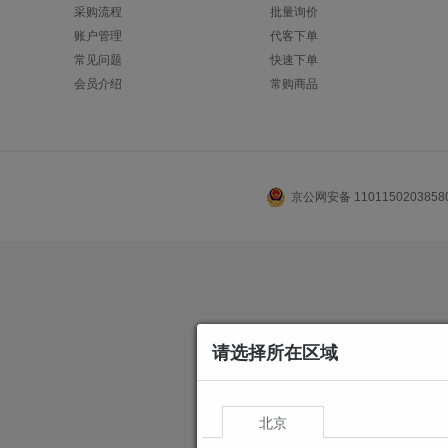
采购流程
批量询价
账户管理
代客下单
常见问题
快速下单
会员介绍
常购商品
京公网安备 110115020385
请选择所在区域
北京