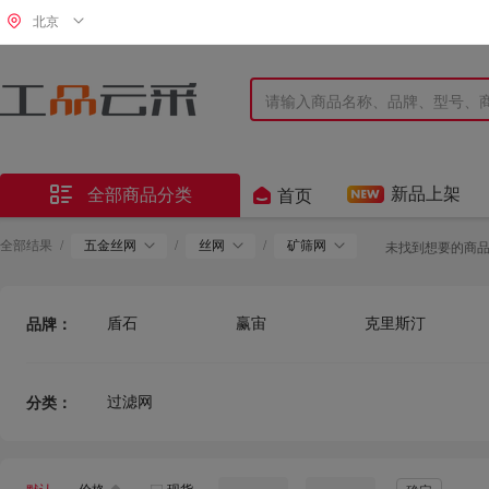
北京


新品上架
全部商品分类
首页
全部结果
/
五金丝网
/
丝网
/
矿筛网
未找到想要的商
盾石
赢宙
克里斯汀
品牌：
其他
普通
博锐
过滤网
分类：