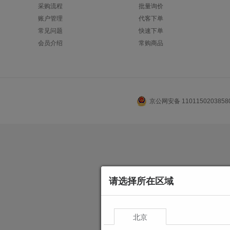
采购流程
批量询价
账户管理
代客下单
常见问题
快速下单
会员介绍
常购商品
京公网安备 110115020385
请选择所在区域
北京