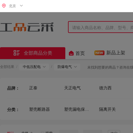
北京


新品上架
全部商品分类
首页
全部结果
/
中低压配电
/
防爆电气
未找到想要的商品？咨询在
正泰
天正电气
德力西
品牌：
人民电器
三菱
伊顿
黑猫
施耐德万高
上海人民
塑壳断路器
塑壳漏电保护断路器
隔离开关
分类：
士林
无
豫峥
虹润
海珐
博舒