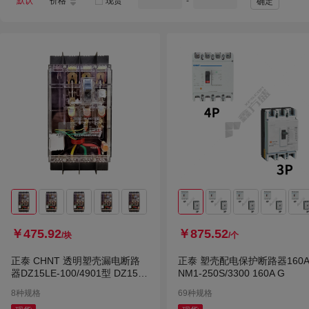
默认
价格
现货
-
确定
￥475.92
￥875.52
/块
/个
正泰 CHNT 透明塑壳漏电断路
正泰 塑壳配电保护断路器160
器DZ15LE-100/4901型 DZ15L
NM1-250S/3300 160A G
E-100/4901 63A 30mA透明
8种规格
69种规格