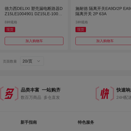
德力西DELIXI 塑壳漏电断路器D
施耐德 隔离开关EA9D/2P EA9
Z15LE1004901 DZ15LE-100/4
隔离开关 2P 63A
901 100A 75mA 非延<0.1
8种规格
3种规格
现货
现货
加入购物车
加入购物车
20/页
页面数量
品类丰富 一站购齐
快速响
数百万商品 多仓直发
24H配
新手指南
特色服务