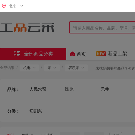
北京


新品上架
全部商品分类
首页
全部结果
/
机电
/
泵
/
容积泵
未找到想要的商品？咨
人民水泵
隆彪
元井
品牌：
切割泵
分类：