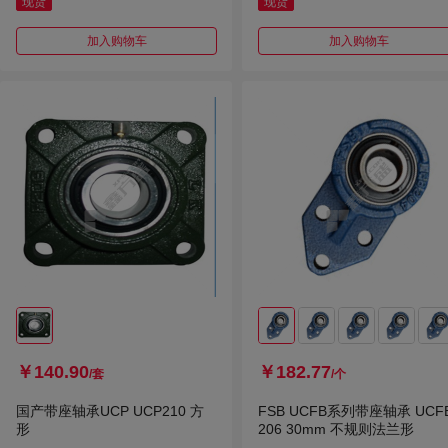
现货
现货
加入购物车
加入购物车
￥140.90
￥182.77
/套
/个
国产带座轴承UCP UCP210 方
FSB UCFB系列带座轴承 UCF
形
206 30mm 不规则法兰形