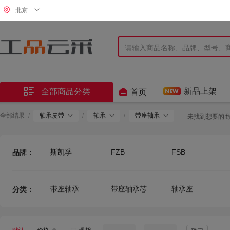
北京


新品上架
全部商品分类
首页
全部结果
/
轴承皮带
/
轴承
/
带座轴承
未找到想要的
斯凯孚
FZB
FSB
品牌：
恩斯克
FBK
RCRB
带座轴承
带座轴承芯
轴承座
分类：
NSK
NTN
哈尔滨轴承