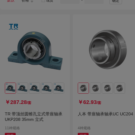
默认
价格
现货
-
确定
￥287.28
￥62.93
/套
/套
TR 带顶丝圆锥孔立式带座轴承
人本 带座轴承轴承UC UC204
UKP208 35mm 立式
11种规格
4种规格