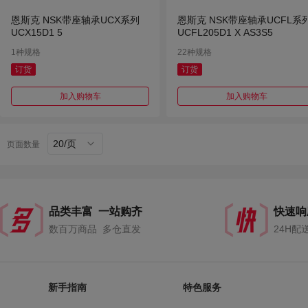
恩斯克 NSK带座轴承UCX系列
恩斯克 NSK带座轴承UCFL系
UCX15D1 5
UCFL205D1 X AS3S5
1种规格
22种规格
订货
订货
加入购物车
加入购物车
20/页
页面数量
品类丰富 一站购齐
快速响
数百万商品 多仓直发
24H配
新手指南
特色服务