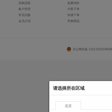
采购流程
批量询价
账户管理
代客下单
常见问题
快速下单
会员介绍
常购商品
京公网安备 110115020385
请选择所在区域
北京