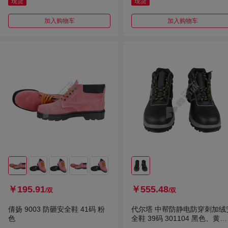
现货
现货
加入购物车
加入购物车
￥195.91
￥555.48
/双
/双
倩扬 9003 防砸安全鞋 41码 粉
代尔塔 中帮防静电防穿刺加绒
色
全鞋 39码 301104 黑色、黄色
线