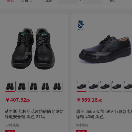
默认
价格
现货
-
确定
朗盟
安步塔
鸣固
莱尔
百舸
赢宙
格瑞丰
强人
星固
赤诚鸟
雨兴
双星名人
FH 1961
熹霖泰
金宝源
康科健
添柏岚
沪洋
海亚森
天意州
陆力王
茶花
奇正
雷马
海固
劳卫士
捷泰克
指标
科隆
酷趣
彼德雷蒙
彩域
安邦
￥407.52
￥569.16
/双
/双
聚英
河北
汇海源
赫力斯 荔枝压花皮防砸防穿刺防
盾王 8555 低帮 6KV 行政款电
东安
安丹达
静电安全鞋 黑色 37码
缘鞋 40码 黑色
12种规格
9种规格