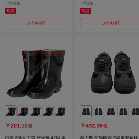
13种规格
1种规格
现货
现货
加入购物车
加入购物车
￥201.10
￥432.36
/双
/双
踏雪 20KV 中筒 绝缘靴 42码 黑
赫力斯 防砸防刺防静电安全鞋