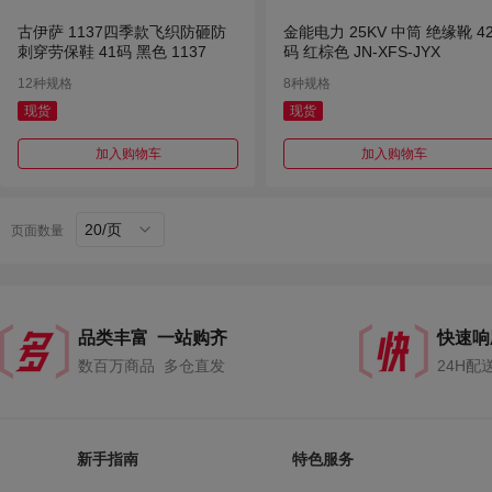
古伊萨 1137四季款飞织防砸防
金能电力 25KV 中筒 绝缘靴 4
刺穿劳保鞋 41码 黑色 1137
码 红棕色 JN-XFS-JYX
12种规格
8种规格
现货
现货
加入购物车
加入购物车
20/页
页面数量
品类丰富 一站购齐
快速响
数百万商品 多仓直发
24H配
新手指南
特色服务