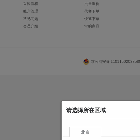
采购流程
批量询价
账户管理
代客下单
常见问题
快速下单
会员介绍
常购商品
京公网安备 110115020385
请选择所在区域
北京