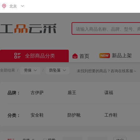
北京


新品上架
全部商品分类
首页
全部结果
/
劳保
/
防坠落
未找到想要的商品？咨询在线客服～
古伊萨
盾王
谋福
品牌：
回力
双安
3539
金能电力
贸正
同胜
安全鞋
防护靴
工作鞋
分类：
海斯迪克
美康
翰洋洁净
双星八特
踏山
中麦
匹克
健坤
固邦特