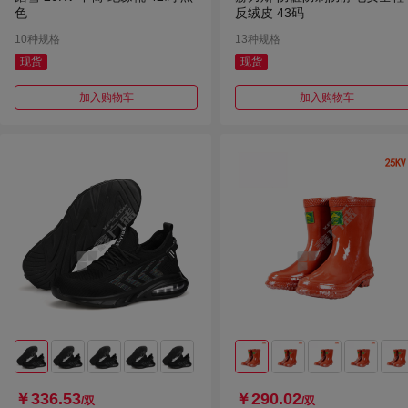
色
反绒皮 43码
10种规格
13种规格
现货
现货
加入购物车
加入购物车
￥336.53
￥290.02
/双
/双