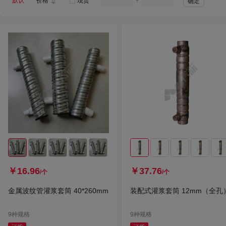
默认
价格
现货
-
确定
￥16.96
￥37.76
/个
/个
金属波纹管灌浆套筒 40*260mm
装配式灌浆套筒 12mm（全孔
9种规格
9种规格