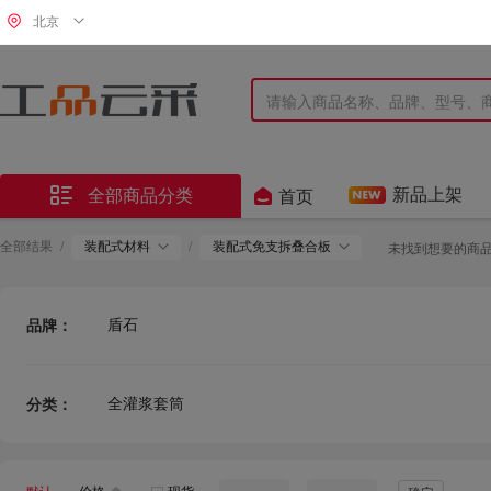
北京


新品上架
全部商品分类
首页
全部结果
/
装配式材料
/
装配式免支拆叠合板
未找到想要的商
盾石
品牌：
全灌浆套筒
分类：