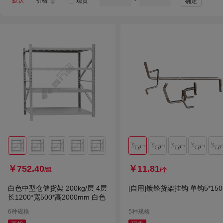
默认
价格
现货
-
确定
￥752.40
￥11.81
/组
/个
白色中型仓储货架 200kg/层 4层
[自用]镀铬货架挂钩 单钩5*150
长1200*宽500*高2000mm 白色
6种规格
5种规格