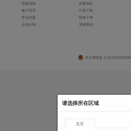
采购流程
批量询价
账户管理
代客下单
常见问题
快速下单
会员介绍
常购商品
京公网安备 110115020385
请选择所在区域
北京