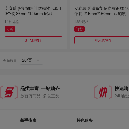
安赛瑞 货架物料计数磁性卡套 1
安赛瑞 强磁货架信息标识牌 1
0个装 86mm*125mm 5位计
个装 215mm*160mm 双磁铁 
数 白色 10个装
黑色
14种规格
18种规格
订货
订货
加入购物车
加入购物车
20/页
页面数量
品类丰富 一站购齐
快速响
数百万商品 多仓直发
24H配
新手指南
特色服务