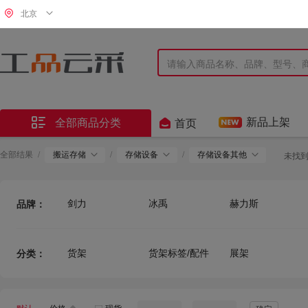
北京


新品上架
全部商品分类
首页
全部结果
/
搬运存储
/
存储设备
/
存储设备其他
未找
剑力
冰禹
赫力斯
品牌：
海斯迪克
蓝巨人
金固牢 KINCOOL
其他
河北
鑫京固
货架
货架标签/配件
展架
分类：
佰斯特
金牛