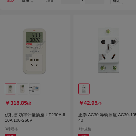
默认
价格
现货
-
确定
￥318.85
￥42.95
/台
/个
优利德 功率计量插座 UT230A-II
正泰 AC30 导轨插座 AC30-10
10A 100-260V
40
3种规格
1种规格