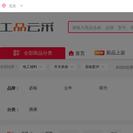
北京


新品上架
全部商品分类
首页
全部结果
/
电工辅料
/
开关插座
/
面板配件
未找到想
必拓
公牛
得力
品牌：
MIWHD
松鹰
其他
沪洋
突破
德力西
插座
分类：