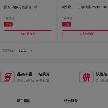
插座 四位分控插座 3米
#西蒙二、三极插座 250V 10A
1种规格
1种规格
订货
订货
加入购物车
加入购物车
20/页
页面数量
品类丰富 一站购齐
快速响
数百万商品 多仓直发
24H配
新手指南
特色服务