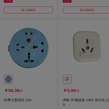
订货
订货
加入购物车
加入购物车
￥56.38
￥5.90
/个
/个
松鹰大圆地托 15A
津耐 3P扁插座 1064 米白色 1
A