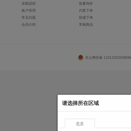
采购流程
批量询价
账户管理
代客下单
常见问题
快速下单
会员介绍
常购商品
京公网安备 110115020385
请选择所在区域
北京