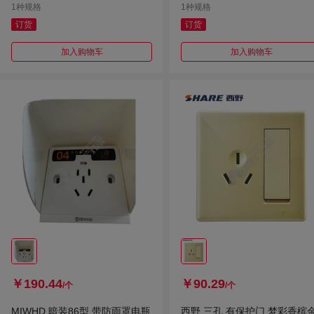
1种规格
1种规格
订货
订货
加入购物车
加入购物车
￥190.44
￥90.29
/个
/个
MIWHD 暗装86型 带防雨罩电瓶
西野 三孔 有保护门 梦彩香槟