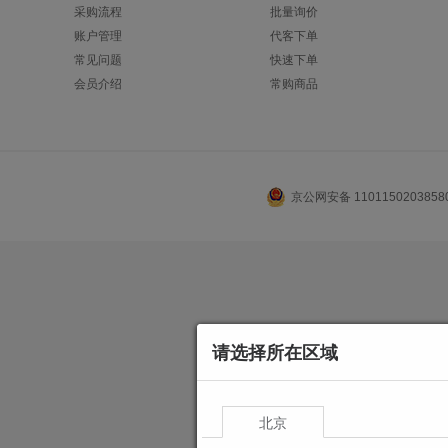
采购流程
批量询价
账户管理
代客下单
常见问题
快速下单
会员介绍
常购商品
京公网安备 110115020385
请选择所在区域
北京