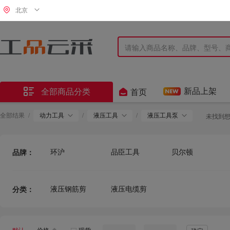
北京


新品上架
全部商品分类
首页
全部结果
/
动力工具
/
液压工具
/
液压工具泵
未找到
环沪
品臣工具
贝尔顿
品牌：
远东豹
卓普
液压钢筋剪
液压电缆剪
分类：