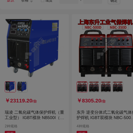
默认
价格
现货
-
确定
￥23119.20
￥8305.20
/台
/台
瑞凌 二氧化碳气体保护焊机（重
东升 逆变分体式二氧化碳气体
工业型） IGBT模块 NB500I（带
护焊机 IGBT双模块 NBC-500
10米线5米枪） 380V
裸机 380V
2种规格
4种规格