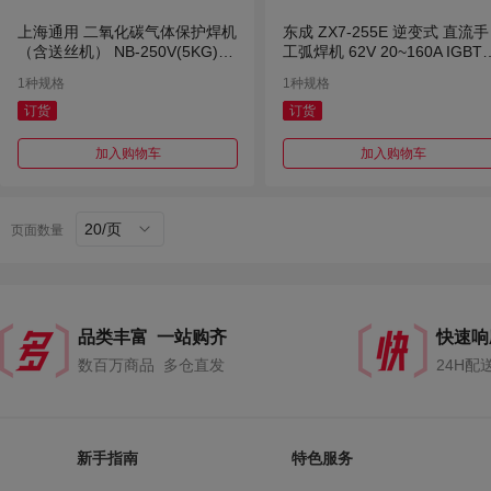
上海通用 二氧化碳气体保护焊机
东成 ZX7-255E 逆变式 直流手
（含送丝机） NB-250V(5KG) 2
工弧焊机 62V 20~160A IGBT
20V
模块
1种规格
1种规格
订货
订货
加入购物车
加入购物车
20/页
页面数量
品类丰富 一站购齐
快速响
数百万商品 多仓直发
24H配
新手指南
特色服务