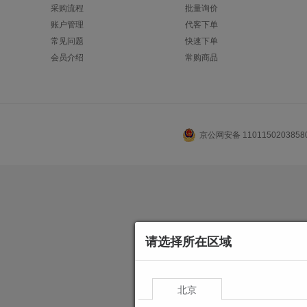
采购流程
批量询价
账户管理
代客下单
常见问题
快速下单
会员介绍
常购商品
京公网安备 110115020385
请选择所在区域
北京