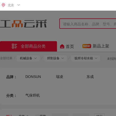
北京


新品上架
全部商品分类
首页
全部结果
/
机械设备
/
焊割设备
/
弧焊冷却水箱
未找
DONSUN
瑞凌
东成
品牌：
神牛
沪工
摩仕达
气保焊机
分类：