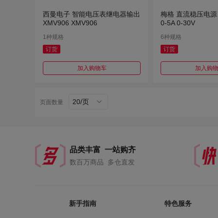
西曼电子 智能电压表继电器输出
梅格 直流稳压电源 Y
XMV906 XMV906
0-5A 0-30V
1种规格
6种规格
订货
订货
加入购物车
加入购
20/页
页面数量
品类丰富 一站购齐
数百万商品 多仓直发
新手指南
特色服务