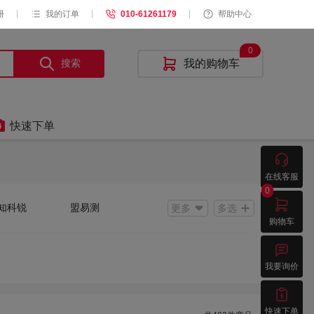
|
|
|
册
我的订单
010-61261179
帮助中心
0
搜索

我的购物车

快速下单

在线客服
0

知科锐
盟易测
更多
多选
购物车
克
国电巨龙

航
天防
我要询价
恩
汉晟普源
ACREL;安科瑞
晶翔

快速下单
岛奥波泰
起帆