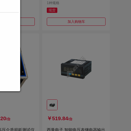
1种规格
现货
加入购物车
加入购物车
.20
￥519.84
/台
/台
高压介质损耗测试仪
西曼电子 智能电压表继电器输出