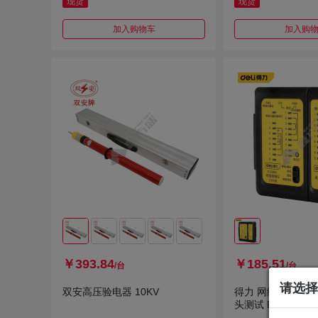
现货
现货
加入购物车
加入购
￥393.84
￥185.51
/台
/台
请选择
双安高压验电器 10KV
得力 网络测线仪RJ4
头测试 RJ45+RJ11