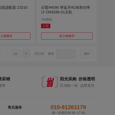
 无线适配器 Z3210
日置/HIOKI 带蓝牙AC钳形功率
计 CM3286-01主机
1种规格
订货
加入购物车
加入购物车
>
21
共21页
跳至
跳转
...
准采销
阳光采购 价格透明
保障
区域统一价 品牌直供
010-61261179
售后服务
周一至周日08:30~17:30