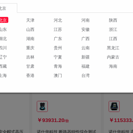
1种规格
1种规格
北京
现货
现货
北京
天津
河北
河南
陕西
物车
加入购物车
山东
山西
江苏
安徽
浙江
湖北
湖南
广东
广西
江西
四川
重庆
贵州
云南
黑龙江
辽宁
吉林
宁夏
新疆
内蒙古
西藏
甘肃
青海
福建
海南
上海
香港
澳门
台湾
￥93931.20
￥115333
/台
R安全帽式高压
诺仕华科技 断路器特性综合测试
诺仕华科技 