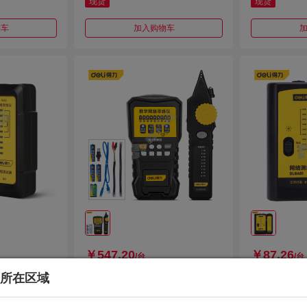
现货
现货
物车
加入购物车
￥547.20
￥87.26
/台
/台
所在区域
5+RJ11单
得力 数字网络寻线仪 DL335002
得力 DL840
/DL335102
1