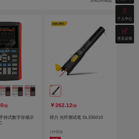
共
402
件商品

个人中心

意见反馈
60
￥262.12
/台
/台
T 手持式数字存储示
得力 光纤测试笔 DL335010
C
1种规格