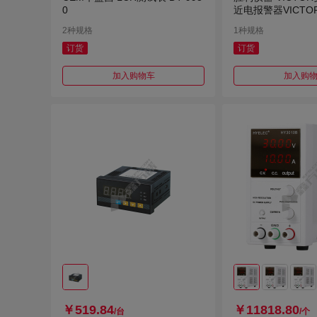
0
近电报警器VICTOR 
R 90B
2种规格
1种规格
订货
订货
加入购物车
加入购
￥519.84
￥11818.80
/台
/个