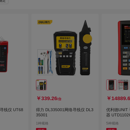
确定
￥339.26
￥14889.
/台
寻线仪 UT68
得力 DL335001网络寻线仪 DL3
优利德UNI
35001
器 UTD1102
1种规格
5种规格