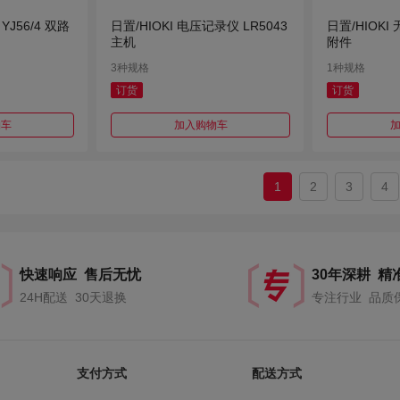
J56/4 双路
日置/HIOKI 电压记录仪 LR5043
日置/HIOKI
主机
附件
3种规格
1种规格
订货
订货
物车
加入购物车
1
2
3
4
快速响应 售后无忧
30年深耕 精
24H配送 30天退换
专注行业 品质
支付方式
配送方式