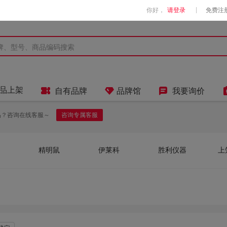
|
你好，
请登录
免费注



品上架
自有品牌
品牌馆
我要询价
品？咨询在线客服～
咨询专属客服
精明鼠
伊莱科
胜利仪器
上
诺仕华科技 NUOSC N
西曼电子
日置
克列茨
泰
特
必拓
亚速旺
安博
佐
力
日本三和（SANWA）
艾德克斯
畅合电气
摩
安全牌
ErreDue
澳波泰克
器
无品牌
斯派克
鹭工
青