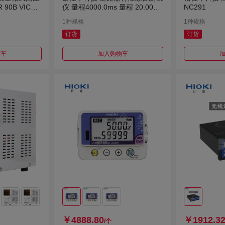
90B VICTO
仪 量程4000.0ms 量程 20.00A
NC291
NC320
1种规格
1种规格
订货
订货
物车
加入购物车
￥4888.80
￥1912.3
/个