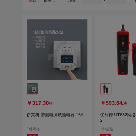
默认
价格
现货
-
华仪
威力狮
￥317.38
￥593.64
/个
/块
伊莱科 带漏电测试验电器 16A
优利德 UT682网络
2
1种规格
1种规格