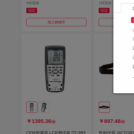
6种规格
1种规格
现货
现货
加入购物车
加入购
￥1395.36
￥897.48
/台
/台
CEM华盛昌 LCR测试表 DT-993
胜利仪器 VICTO