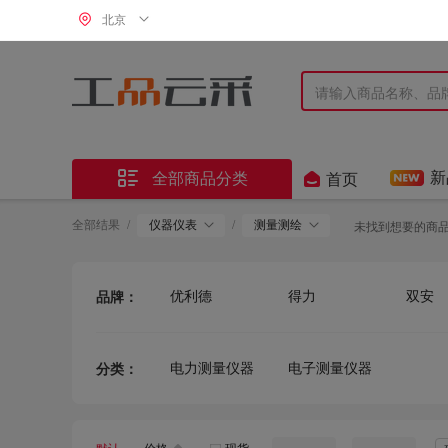
北京


新
全部商品分类
首页
全部结果
/
仪器仪表
/
测量测绘
未找到想要的商
优利德
得力
双安
品牌：
品一测控
福禄克
梅格
华盛昌
泛克斯
电力测量仪器
电子测量仪器
分类：
希玛
桥防
金能电
摩恩智能 MOEN
多一
保时安
其他
胜为
胜利仪