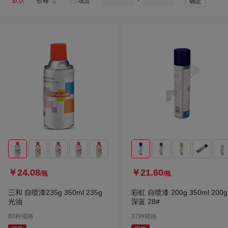
默认
价格
现货
-
确定
佐敦
威一
博润德HY
翔塔
海雅
龙顺宝
国产优品
漆色鸟
沐萱
吉人智漆
国固 颜料
豪晟 HS
东方红
迅彩
其他
艺人
卓能
电视塔
丰源浩业
吉人
金鱼
溥畔
润巴
奥斯乐
丰源
￥24.08
￥21.60
/瓶
/瓶
三和 自喷漆235g 350ml 235g
彩虹 自喷漆 200g 350ml 200g
光油
深蓝 28#
80种规格
37种规格