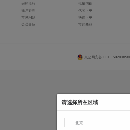
采购流程
批量询价
账户管理
代客下单
常见问题
快速下单
会员介绍
常购商品
京公网安备 110115020385
请选择所在区域
北京