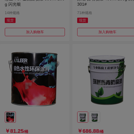
g 闪光银
301#
14种规格
71种规格
现货
现货
加入购物车
加入购物车
￥81.25
￥686.88
/桶
/桶