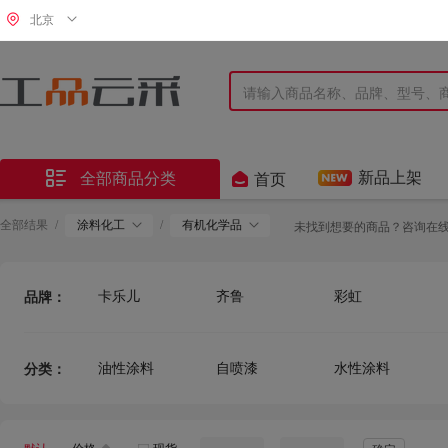
北京


新品上架
全部商品分类
首页
全部结果
/
涂料化工
/
有机化学品
未找到想要的商品？咨询在
卡乐儿
齐鲁
彩虹
品牌：
迈克龙力
双盛
信达
云鸽
红狮
千居美
油性涂料
自喷漆
水性涂料
分类：
一桥
普速
赢美至
站兴
雅竹
永晟昌达
双虎
风中竹
保赐利