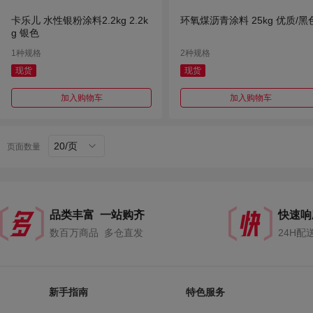
卡乐儿 水性银粉涂料2.2kg 2.2k
环氧煤沥青涂料 25kg 优质/黑
g 银色
1种规格
2种规格
现货
现货
加入购物车
加入购物车
20/页
页面数量
品类丰富 一站购齐
快速响
数百万商品 多仓直发
24H配
新手指南
特色服务