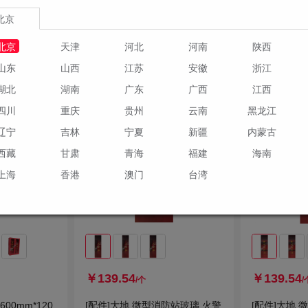
2种规格
2种规格
北京
订货
订货
北京
天津
河北
河南
陕西
物车
加入购物车
山东
山西
江苏
安徽
浙江
湖北
湖南
广东
广西
江西
四川
重庆
贵州
云南
黑龙江
辽宁
吉林
宁夏
新疆
内蒙古
西藏
甘肃
青海
福建
海南
上海
香港
澳门
台湾
￥139.54
￥139.54
/个
/
00mm*120
[配件]大地 微型消防站玻璃 火警
[配件]大地 