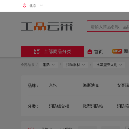
北京


新
全部商品分类
首页
全部结果
/
消防
/
消防器材
/
水基型灭火剂
京坛
海斯迪克
安赛瑞
品牌：
闽西
其他品牌
北消·
消防组合柜
微型消防站
消防箱
分类：