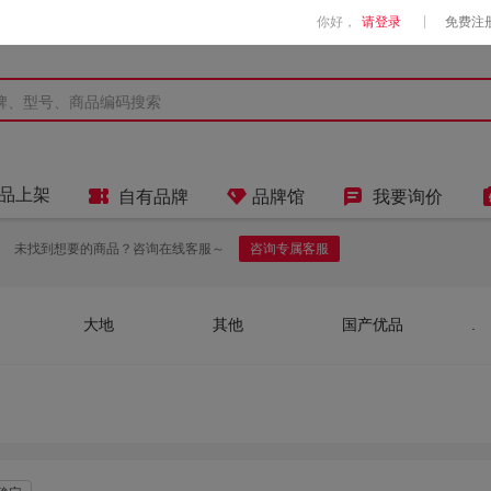
|
你好，
请登录
免费注



品上架
自有品牌
品牌馆
我要询价
未找到想要的商品？咨询在线客服～
咨询专属客服
大地
其他
国产优品
.
浙安广消
京固