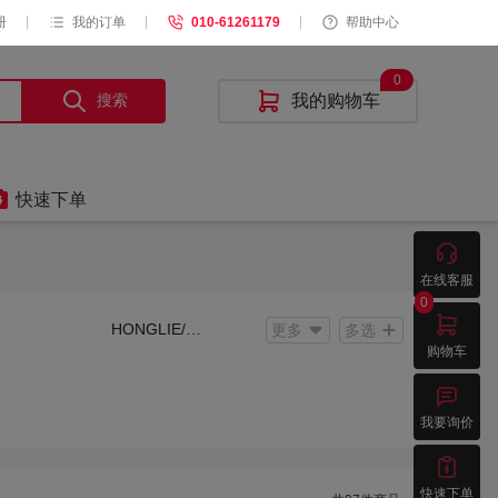
|
|
|
册
我的订单
010-61261179
帮助中心
0
搜索

我的购物车

快速下单

在线客服
0

HONGLIE/轰烈
更多
多选
购物车

我要询价

快速下单