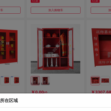
订货
订货
物车
加入购物车
￥0.00
￥3307.6
/个
所在区域
66 微型消防
微型消防站-消防柜 1800mm*12
大地 消防组合柜
5mm 800*
00mm*390mm
mm 390mm*