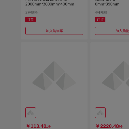
2000mm*3600mm*400mm
0mm*390mm
2种规格
4种规格
订货
订货
加入购物车
加入购
￥113.40
￥2220.48
/块
/个