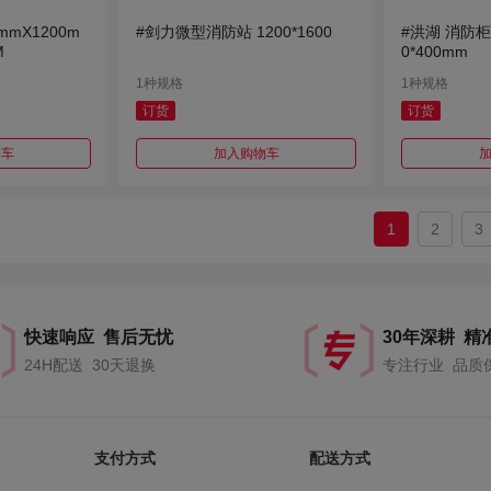
mmX1200m
#剑力微型消防站 1200*1600
#洪湖 消防柜
M
0*400mm
1种规格
1种规格
订货
订货
物车
加入购物车
1
2
3
快速响应 售后无忧
30年深耕 精
24H配送 30天退换
专注行业 品质
支付方式
配送方式