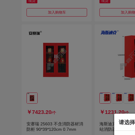
现货
现货
加入购物车
加入购
￥7423.20
￥1231.20
/个
/个
请选择
安赛瑞 25603 不含消防器材消
海斯迪克 HKCX-2
防柜 90*39*120cm 0.7mm
站消防器材工具柜 0.
500*250mm