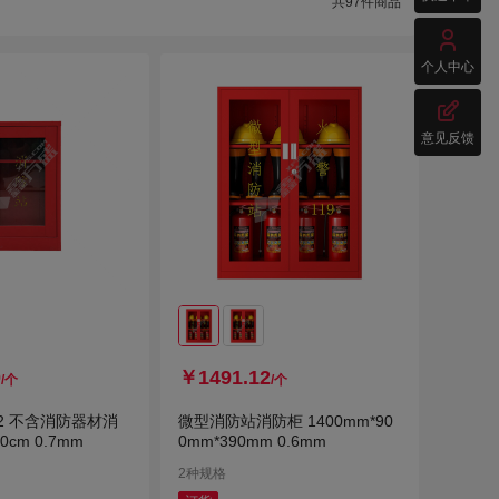
共
97
件商品

个人中心

意见反馈
0
￥1491.12
/个
/个
02 不含消防器材消
微型消防站消防柜 1400mm*90
80cm 0.7mm
0mm*390mm 0.6mm
2种规格