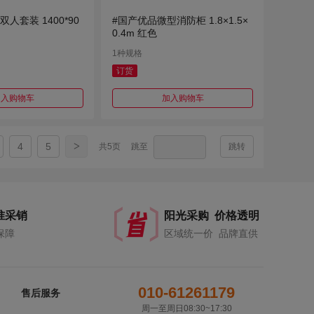
双人套装 1400*90
#国产优品微型消防柜 1.8×1.5×
0.4m 红色
1种规格
订货
加入购物车
加入购物车
>
4
5
共5页
跳至
跳转
准采销
阳光采购 价格透明
保障
区域统一价 品牌直供
010-61261179
售后服务
周一至周日08:30~17:30