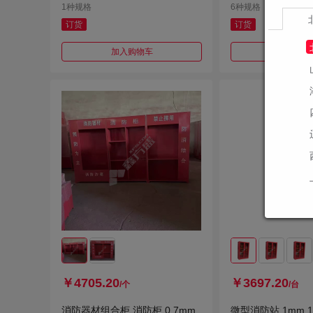
1种规格
6种规格
订货
订货
加入购物车
加入购
￥4705.20
￥3697.20
/个
/台
消防器材组合柜 消防柜 0.7mm
微型消防站 1mm 16