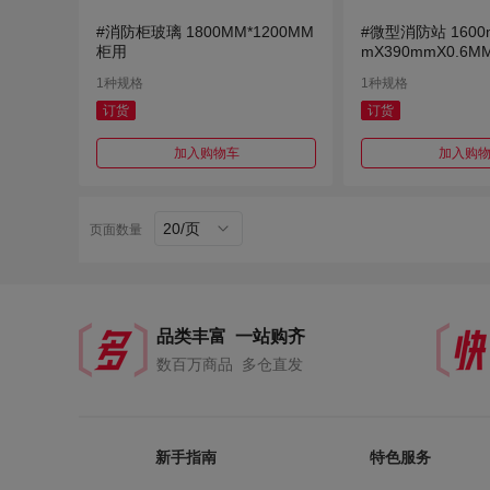
#消防柜玻璃 1800MM*1200MM
#微型消防站 1600
柜用
mX390mmX0.6M
1种规格
1种规格
订货
订货
加入购物车
加入购
20/页
页面数量
品类丰富 一站购齐
数百万商品 多仓直发
新手指南
特色服务