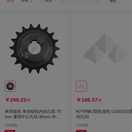
默认
价格
现货
-
确定
￥298.22
￥186.37
/个
/个
单排链轮 单排链轮内径凸高:75
#沪洋钢U型轨道轮 U100(20)
mm 通用中心孔径:40mm 外径:2
内孔20
00mm 16A单排链轮内径凸高：
1种规格
1种规格
75mm内径凸直径：通用中心孔