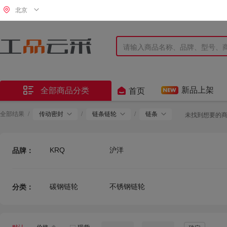
北京


新品上架
全部商品分类
首页
全部结果
/
传动密封
/
链条链轮
/
链条
未找到想要的
KRQ
沪洋
品牌：
碳钢链轮
不锈钢链轮
分类：