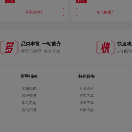
径：40mm外径：200mm齿数：
订货
订货
18齿 齿距：14mm总厚度：30m
m齿厚:通用
加入购物车
加入购物车
品类丰富 一站购齐
快速响
数百万商品 多仓直发
24H配
新手指南
特色服务
采购流程
批量询价
账户管理
代客下单
常见问题
快速下单
会员介绍
常购商品