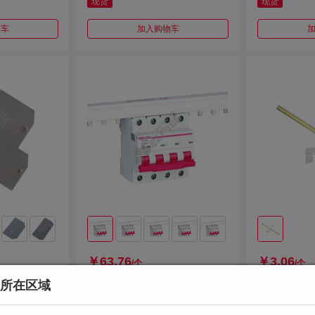
现货
现货
物车
加入购物车
￥63.76
￥3.06
/个
/个
所在区域
P SAKDK4
德力西DELIXI 电气汇流排 汇流
德力西DELIX
排1P 40A 1.2*5 1米
铁导轨1.0厚