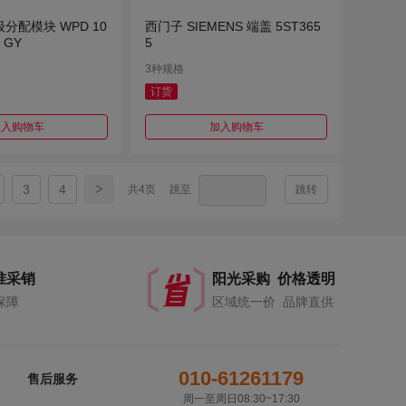
分配模块 WPD 10
西门子 SIEMENS 端盖 5ST365
0 GY
5
3种规格
订货
加入购物车
加入购物车
>
3
4
共4页
跳至
跳转
准采销
阳光采购 价格透明
保障
区域统一价 品牌直供
010-61261179
售后服务
周一至周日08:30~17:30