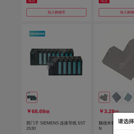
现货
现货
加入购物车
加入购
￥68.69
￥3.28
/块
/个
请选择
西门子 SIEMENS 连接导线 5ST
魏德米勒 挡板 SAKA
2530
N