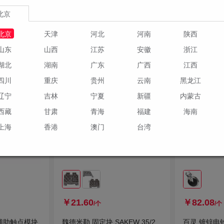
9种规格
1种规格
北京
订货
订货
北京
天津
河北
河南
陕西
物车
加入购物车
山东
山西
江苏
安徽
浙江
湖北
湖南
广东
广西
江西
四川
重庆
贵州
云南
黑龙江
辽宁
吉林
宁夏
新疆
内蒙古
西藏
甘肃
青海
福建
海南
上海
香港
澳门
台湾
￥21.60
￥82.08
/个
/个
r 辅助触点模块
魏德米勒 固定块 SAKEW 35/2
百灵 镀锌电铃 