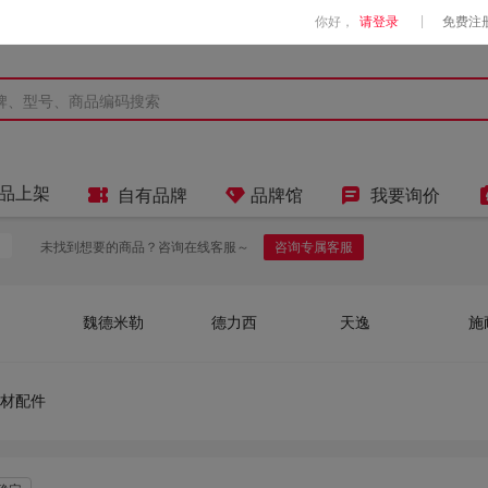
|
你好，
请登录
免费注



品上架
自有品牌
品牌馆
我要询价
未找到想要的商品？咨询在线客服～
咨询专属客服
魏德米勒
德力西
天逸
施
柯铭KONMIN
优质
国产优品
材配件