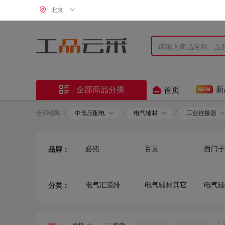
北京


新
全部商品分类
首页
全部结果
/
中低压配电
/
电气辅材
/
工业连接器
必拓
百灵
西门子
品牌：
顺发
河北
MTC
电气汇流排
电气辅材其它
电气辅
分类：