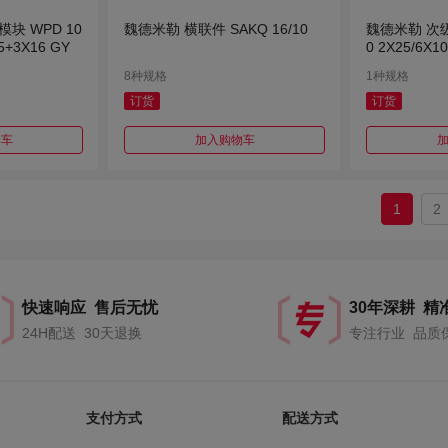
块 WPD 10
魏德米勒 横联件 SAKQ 16/10
魏德米勒 次级
5+3X16 GY
0 2X25/6X1
8种规格
1种规格
订货
订货
物车
加入购物车
1
2
快速响应 售后无忧
30年深耕 精
24H配送 30天退换
专注行业 品质
支付方式
配送方式