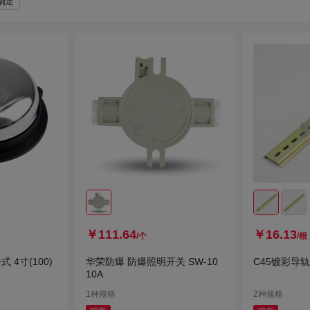
确定
￥111.64
￥16.13
/个
/根
 4寸(100)
华荣防爆 防爆照明开关 SW-10
C45镀彩导轨 
10A
1种规格
2种规格