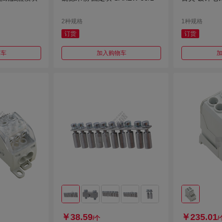
2种规格
1种规格
订货
订货
物车
加入购物车
￥38.59
￥235.01
/个
/