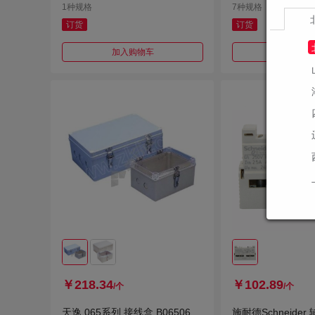
1种规格
7种规格
订货
订货
加入购物车
加入购
￥218.34
￥102.89
/个
/个
天逸 065系列 接线盒 B06506
施耐德Schneide