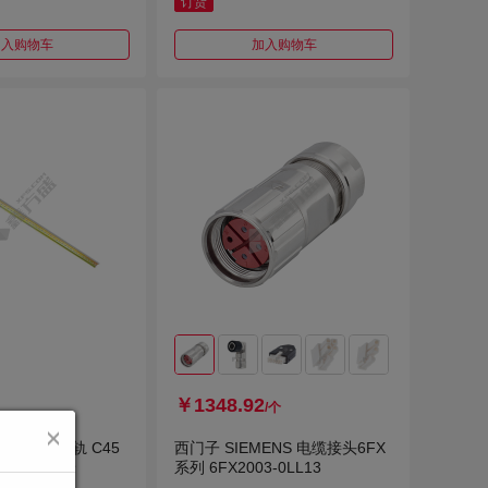
订货
加入购物车
加入购物车
￥1348.92
/个
I C45 铁导轨 C45
西门子 SIEMENS 电缆接头6FX
 国标20厘米
系列 6FX2003-0LL13