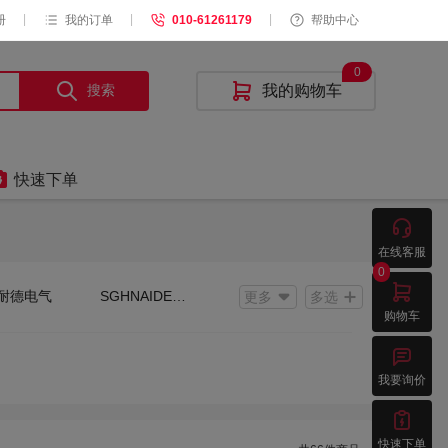
|
|
|
册
我的订单
010-61261179
帮助中心
0
搜索

我的购物车

快速下单

在线客服
0

耐德电气
SGHNAIDERTE
更多
多选
购物车
其他

我要询价

快速下单