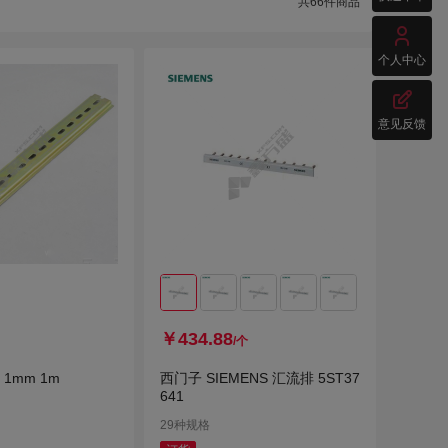
共
66
件商品

个人中心

意见反馈
￥434.88
/个
1mm 1m
西门子 SIEMENS 汇流排 5ST37
641
29种规格