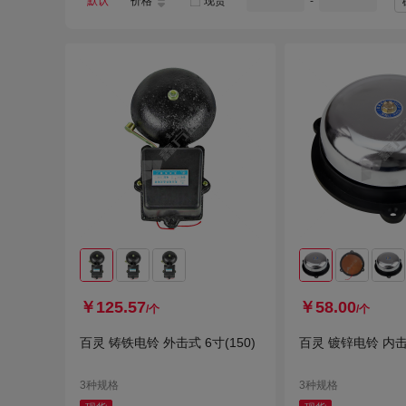
默认
价格
现货
-
￥125.57
￥58.00
/个
/个
百灵 铸铁电铃 外击式 6寸(150)
百灵 镀锌电铃 内击式
3种规格
3种规格