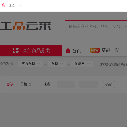
北京


新品上架
全部商品分类
首页
全部结果
/
五金丝网
/
丝网
/
矿筛网
未找到想要的商
默认
价格
现货
-
确定