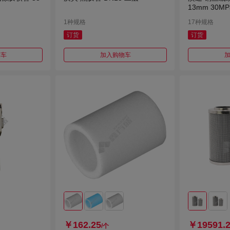
13mm 30M
1种规格
17种规格
订货
订货
物车
加入购物车
￥162.25
￥19591.
/个