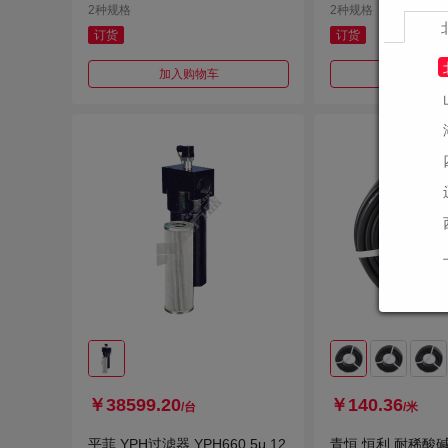
2种规格
2种规格
订货
订货
加入购物车
加入购
￥38599.20
￥140.36
/台
/米
平菲 YPH过滤器 YPH660 5μ 12
青恒 恒利 耐稀酸碱