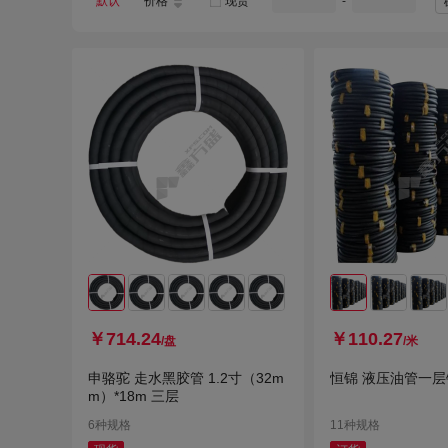
默认
价格
现货
-
.剑力
铭通
同桂
代汉克森
派克多明尼克
天缘
￥714.24
￥110.27
/盘
/米
申骆驼 走水黑胶管 1.2寸（32m
恒锦 液压油管一层钢
m）*18m 三层
6种规格
11种规格