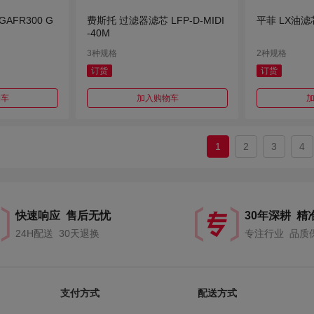
AFR300 G
费斯托 过滤器滤芯 LFP-D-MIDI
平菲 LX油滤芯
-40M
3种规格
2种规格
订货
订货
物车
加入购物车
1
2
3
4
快速响应 售后无忧
30年深耕 精
24H配送 30天退换
专注行业 品质
支付方式
配送方式