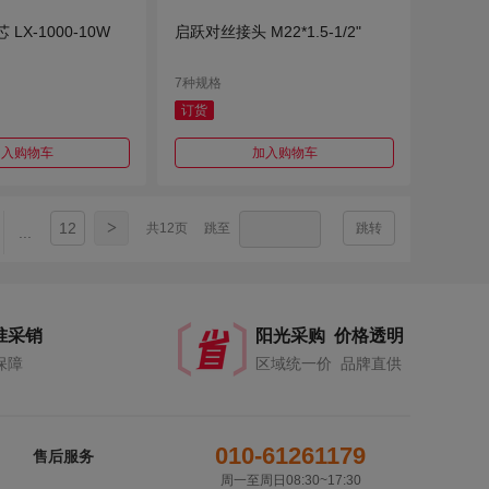
 LX-1000-10W
启跃对丝接头 M22*1.5-1/2"
7种规格
订货
加入购物车
加入购物车
>
12
共12页
跳至
跳转
...
准采销
阳光采购 价格透明
保障
区域统一价 品牌直供
010-61261179
售后服务
周一至周日08:30~17:30