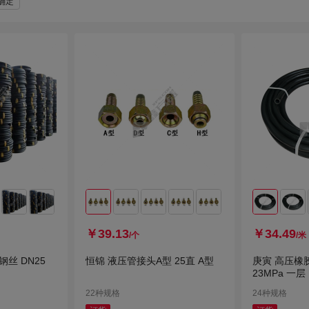
确定
剑力、
上海良工
国产优品
人
环亚
￥39.13
￥34.49
/个
/米
丝 DN25
恒锦 液压管接头A型 25直 A型
庚寅 高压橡胶管
23MPa 一层
22种规格
24种规格