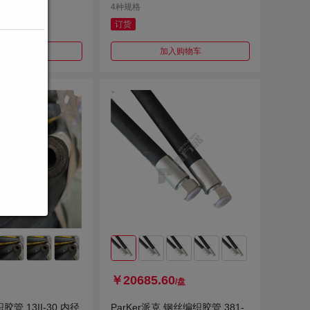
4种规格
订货
加入购物车
加入购物车
￥20685.60
/盘
管 13II-30 内径
ParKer派克 钢丝编织胶管 381-