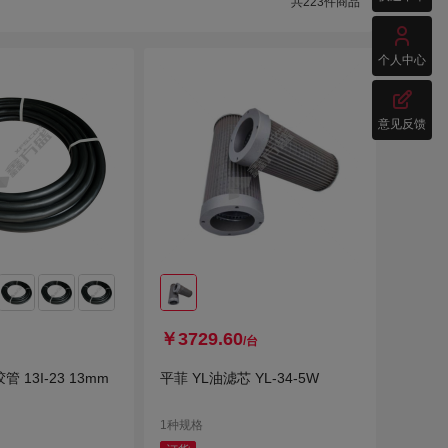
共
223
件商品
民
华科

个人中心

意见反馈
￥3729.60
/台
 13I-23 13mm
平菲 YL油滤芯 YL-34-5W
1种规格