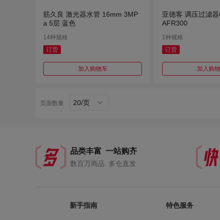
筋久良 激光器水管 16mm 3MP
亚德客 调压过滤器G
a 5层 蓝色
AFR300
14种规格
1种规格
订货
订货
加入购物车
加入购
20/页
页面数量
品类丰富 一站购齐
数百万商品 多仓直发
新手指南
特色服务