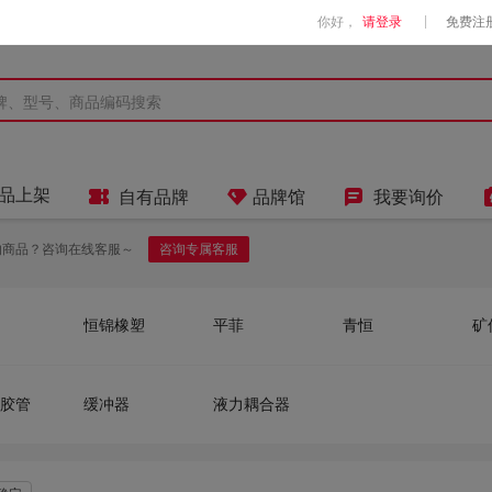
|
你好，
请登录
免费注



品上架
自有品牌
品牌馆
我要询价
的商品？咨询在线客服～
咨询专属客服
恒锦橡塑
平菲
青恒
矿
启跃
筋久良
鑫驰
东
冀航旗
合创管业
沃克洁
远
胶管
缓冲器
液力耦合器
塑
剑力
SMC
旺诠
LEAD-FLEX
河北
沪洋
联