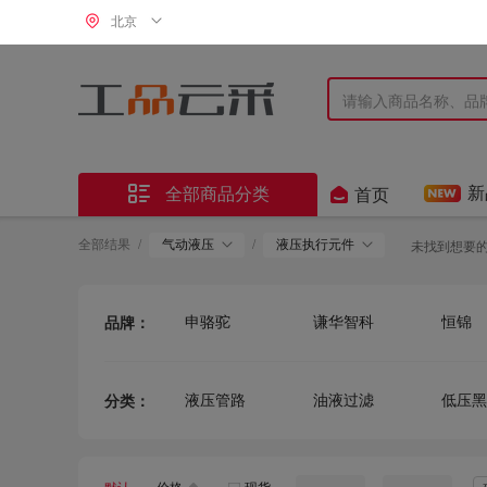
北京


新
全部商品分类
首页
全部结果
/
气动液压
/
液压执行元件
未找到想要
申骆驼
谦华智科
恒锦
品牌：
尼威克
星浙气动
澳通
费斯托
先河
金水龙
液压管路
油液过滤
低压黑
分类：
邦沃特
亚德客
银利橡
中久
颇尔PALL
欧德新