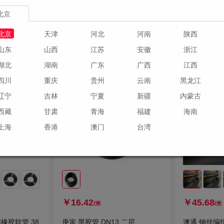
6种规格
8种规格
北京
订货
订货
北京
天津
河北
河南
陕西
物车
加入购物车
山东
山西
江苏
安徽
浙江
湖北
湖南
广东
广西
江西
四川
重庆
贵州
云南
黑龙江
辽宁
吉林
宁夏
新疆
内蒙古
西藏
甘肃
青海
福建
海南
上海
香港
澳门
台湾
￥16.42
￥45.68
/米
/米
橡胶软管 38
庚寅 黑胶管 DN13 二层
澳通 钢丝编织胶