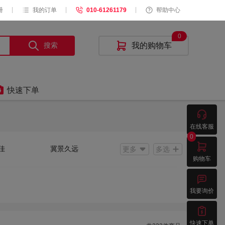
|
|
|
册
我的订单
010-61261179
帮助中心
0
搜索

我的购物车

快速下单

在线客服
0

佳
冀景久远
更多
多选
购物车
劲
ParKer派克

东豹
BJM
我要询价
焱能
锐沃流体 RIWOOFLUID RW
豪士达

众
其他
快速下单