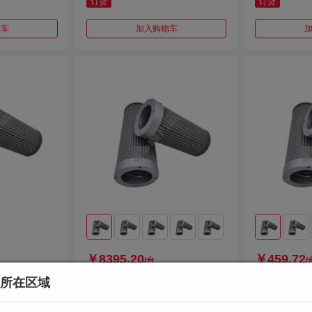
订货
订货
物车
加入购物车
￥8395.20
￥459.72
/台
/
所在区域
00-5W
平菲 X油滤芯 XW-160-5W
平菲 MM油滤