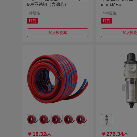
50#不锈钢（含滤芯）
mm 1MPa
1种规格
15种规格
订货
订货
加入购物车
加入购
￥18.32
￥276.34
/米
/个