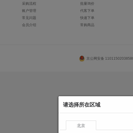
采购流程
批量询价
账户管理
代客下单
常见问题
快速下单
会员介绍
常购商品
京公网安备 110115020385
请选择所在区域
北京