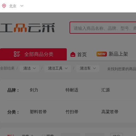
北京


新品上架
全部商品分类
首页
全部结果
/
清洁
/
清洁工具
/
清洁车
未找到想要的商
剑力
特耐适
汇源
品牌：
沪洋
京洲实邦
惠拓
其他
国产优品
通用电气
塑料笤帚
竹扫帚
高粱笤帚
分类：