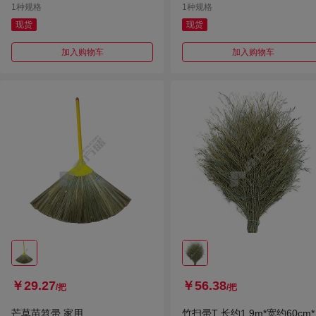
1种规格
1种规格
现货
现货
加入购物车
加入购物车
￥29.27
￥56.38
/把
/把
芒草苗笤帚 家用
竹扫帚T 长约1.9m*宽约60cm*