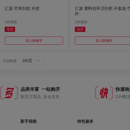
汇源 芒草扫把 木把
汇源 塑料丝环卫扫把 不套袋 
杆
1种规格
1种规格
现货
现货
加入购物车
加入购物车
20/页
页面数量
品类丰富 一站购齐
快速响
数百万商品 多仓直发
24H配
新手指南
特色服务