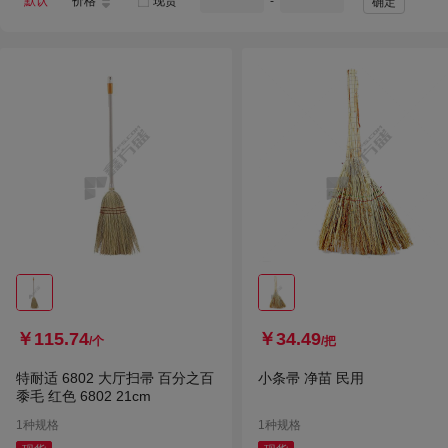
默认
价格
现货
-
确定
￥115.74
￥34.49
/个
/把
特耐适 6802 大厅扫帚 百分之百
小条帚 净苗 民用
黍毛 红色 6802 21cm
1种规格
1种规格