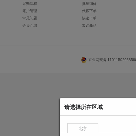
采购流程
批量询价
账户管理
代客下单
常见问题
快速下单
会员介绍
常购商品
京公网安备 110115020385
请选择所在区域
北京