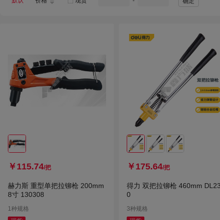
默认
价格
现货
-
确定
天谊
峰塑
绿霸
上上
西门子
祥凯
￥115.74
￥175.64
/把
/把
赫力斯 重型单把拉铆枪 200mm
得力 双把拉铆枪 460mm DL23
8寸 130308
0
1种规格
3种规格