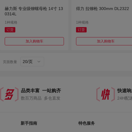
赫力斯 专业级铆螺母枪 14寸 13
得力 拉铆枪 300mm DL2322
0314L
1种规格
1种规格
订货
订货
加入购物车
加入购物车
20/页
页面数量
品类丰富 一站购齐
快速响
数百万商品 多仓直发
24H配
新手指南
特色服务