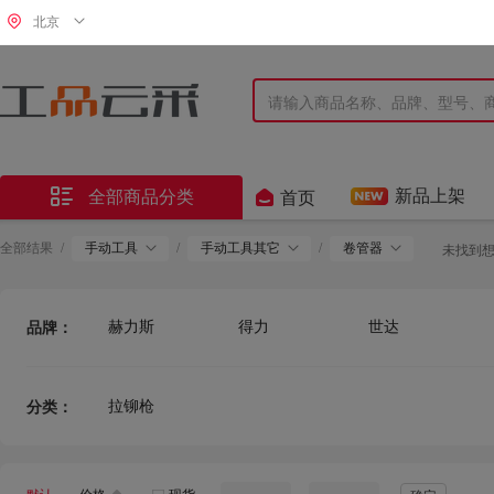
北京


新品上架
全部商品分类
首页
全部结果
/
手动工具
/
手动工具其它
/
卷管器
未找到
赫力斯
得力
世达
品牌：
钢盾
百锐
田岛
拉铆枪
分类：
鹰之印
FORANT
卡尔
宝成
鸵鸟
松鹰
正泰
三环
南通