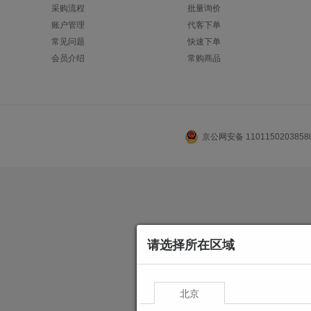
采购流程
批量询价
账户管理
代客下单
常见问题
快速下单
会员介绍
常购商品
京公网安备 110115020385
请选择所在区域
北京