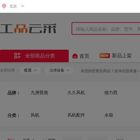
北京


新品上架
全部商品分类
首页
全部结果
/
暖通
/
洁净设备
未找到想要的商品？咨询在线客服
九洲普惠
久久风机
德力西
品牌：
齐鲁艾科
鑫新顺
泛仕达
贯科
赫尔曼
同创骏启
风机
风机配件
水箱
分类：
无
国产优品
河北
恒泰昌水箱
沪洋
东方
Z
应发
山耐特