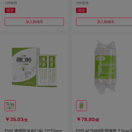
1种规格
3种规格
现货
现货
加入购物车
加入购物车
￥35.03
￥78.80
/盒
/袋
EHS 透明防水创口贴 72*22mm
EHS AC3989医用绷带 7.5cm*