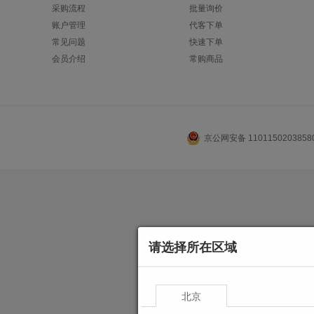
采购流程
批量询价
账户管理
代客下单
常见问题
快速下单
会员介绍
常购商品
京公网安备 110115020385
请选择所在区域
北京