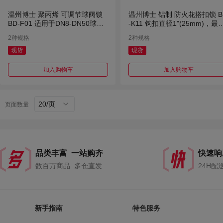
温州博士 聚丙烯 可调节球阀锁
温州博士 铝制 防火花搭扣锁 B
BD-F01 适用于DN8-DN50球阀
-K11 钩扣直径1"(25mm)，最
锁 红色 无钥匙
容纳6把挂锁 红色 无钥匙
2种规格
2种规格
现货
现货
加入购物车
加入购物车
20/页
页面数量
品类丰富 一站购齐
快速响
数百万商品 多仓直发
24H配
新手指南
特色服务