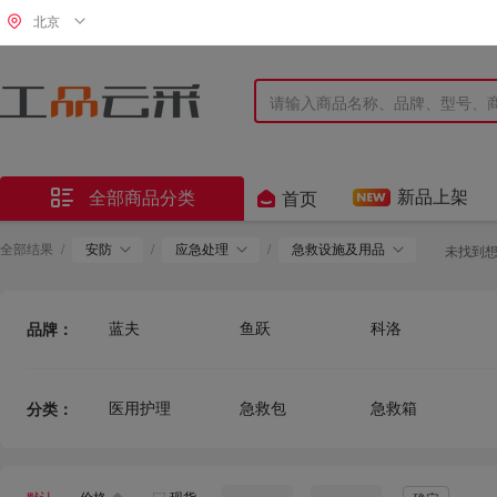
北京


新品上架
全部商品分类
首页
全部结果
/
安防
/
应急处理
/
急救设施及用品
未找到
蓝夫
鱼跃
科洛
品牌：
安赛瑞
沪洋
华鲁
贝迪
霍尼韦尔
博化
医用护理
急救包
急救箱
分类：
倍加舒
安智达
迪辐
氧气复苏仪
洗眼液
日用杂品
海氏海诺
振德
希诗顿