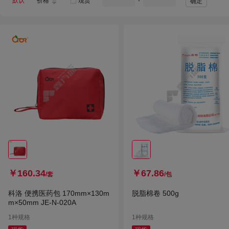
默认
价格
现货
-
确定
茶花
无
冰禹
爆牌
朝阳锁具
九阳
华为
蜀牛
金号
龙塑
宝岛
得宝
沪模
共泰
格利特
suncook
苏娘
晶电
蕉下
京固
安捷伦
西门子
斯图
超威
￥160.34
￥67.86
/套
/包
科洛 便携医药包 170mm×130m
脱脂棉卷 500g
m×50mm JE-N-020A
1种规格
1种规格