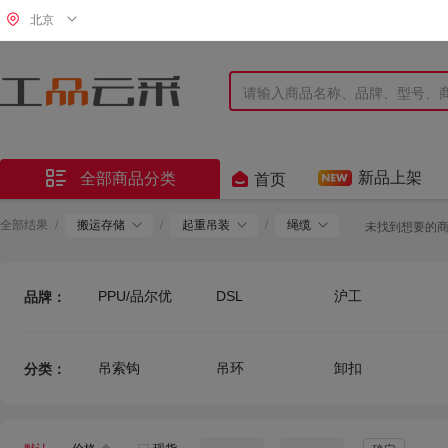
北京


新品上架
全部商品分类
首页
全部结果
/
搬运存储
/
起重吊装
/
绳缆
未找到想要的
PPU/品尔优
DSL
沪工
品牌：
YOKE
海斯迪克
SLR
金固牢 KINCOOL
德岳
力炬
吊索钩
吊环
卸扣
分类：
其他
国产优品
同盛德
科诺电创
上柯