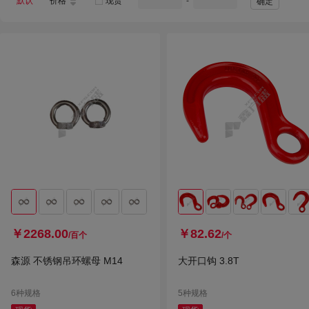
默认
价格
现货
-
确定
￥2268.00
￥82.62
/百个
/个
森源 不锈钢吊环螺母 M14
大开口钩 3.8T
6种规格
5种规格