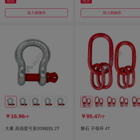
现货
现货
加入购物车
加入购物车
￥16.96
￥95.47
/个
/个
大雁 高强度弓形209卸扣 2T
磐石 子母环 4T