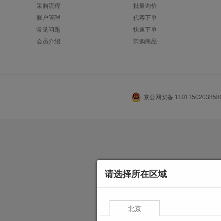
采购流程
批量询价
账户管理
代客下单
常见问题
快速下单
会员介绍
常购商品
京公网安备 110115020385
请选择所在区域
北京