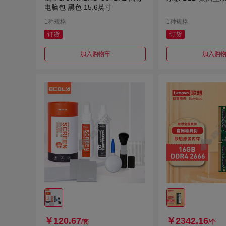
电脑包 黑色 15.6英寸
1种规格
1种规格
订货
订货
加入购物车
加入购
￥120.67
￥2342.16
/套
/个