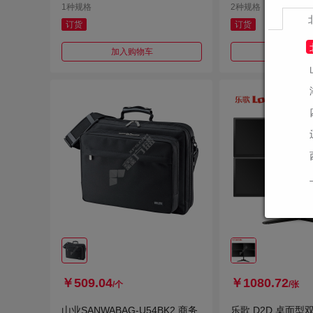
1种规格
2种规格
订货
订货
加入购物车
加入购
￥509.04
￥1080.72
/个
/张
山业SANWABAG-U54BK2 商务
乐歌 D2D 桌面型