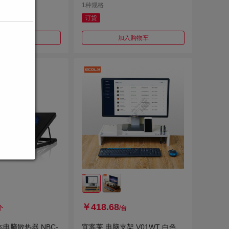
1种规格
订货
加入购物车
加入购物车
￥418.68
个
/台
电脑散热器 NBC-
宜客莱 电脑支架 V01WT 白色