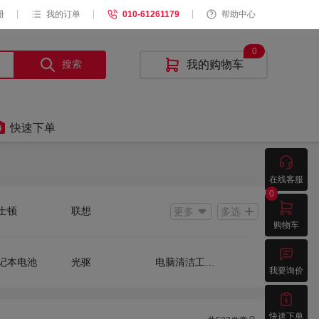
|
|
|
册
我的订单
010-61261179
帮助中心
0
搜索

我的购物车

快速下单

在线客服
0

士顿
联想
更多
多选
购物车
联
得力

为
剑力
记本电池
光驱
电脑清洁工具套装
我要询价
威
必拓
产优质
国产

快速下单