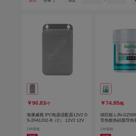
默认
价格
现货
-
￥90.83
￥74.95
/个
/瓶
海康威视 IPC电源适配器12V2 D
绿巨能 LJN-GZ00
S-2FA1202-B（C） 12V2 12V
导热散热硅脂导热膏
0W/m·K
1种规格
1种规格