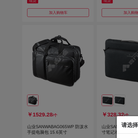
现货
现货
加入购物车
加入购
￥1529.28
￥328.32
/个
/个
请选择
山业SANWABAG065WP 防泼水
山业SANWAIN-CAC
手提电脑包 15.6英寸
寸笔记本内胆包 浅灰 
GY 聚酯纤维