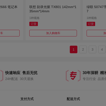
 2666 笔记本
联想 刻录光驱 TX801 142mm*1
绿联 50747
35mm*14mm
7
1种规格
1种规格
订货
订货
物车
加入购物车
1
2
3
4
快速响应 售后无忧
30年深耕 精
24H配送 30天退换
专注行业 品质
支付方式
配送方式