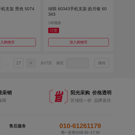
手机支架 黑色 5074
绿联 60343手机支架 皓月银 60
343
1种规格
订货
加入购物车
加入购物车
>
27
共27页
跳至
跳转
...
准采销
阳光采购 价格透明
保障
区域统一价 品牌直供
010-61261179
售后服务
周一至周日08:30~17:30