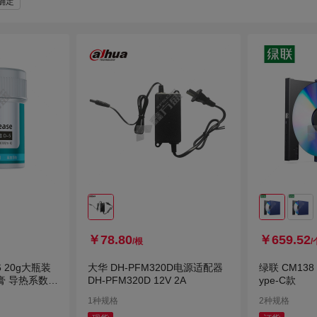
确定
￥78.80
￥659.52
/根
/
6 20g大瓶装
大华 DH-PFM320D电源适配器
绿联 CM138
 导热系数4.
DH-PFM320D 12V 2A
ype-C款
1种规格
2种规格