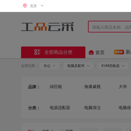
北京


新
全部商品分类
首页
全部结果
/
办公
/
电脑及配件
/
KVM切换器
绿巨能
海康威视
大华
品牌：
宜客莱
乐歌
NB
小耳朵
斯莫尔
惠普
电源适配器
电脑清洁
电脑保
分类：
其他
三星
无
VICTORIATOURIST
小米
华硕
施耐德电气
普联