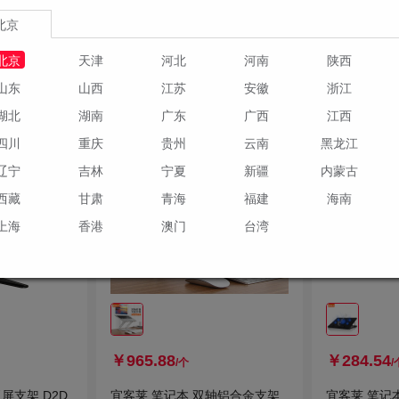
2种规格
3种规格
北京
订货
订货
北京
天津
河北
河南
陕西
物车
加入购物车
山东
山西
江苏
安徽
浙江
湖北
湖南
广东
广西
江西
四川
重庆
贵州
云南
黑龙江
辽宁
吉林
宁夏
新疆
内蒙古
西藏
甘肃
青海
福建
海南
上海
香港
澳门
台湾
￥965.88
￥284.54
/个
/
双屏支架 D2D
宜客莱 笔记本 双轴铝合金支架
宜客莱 笔记本