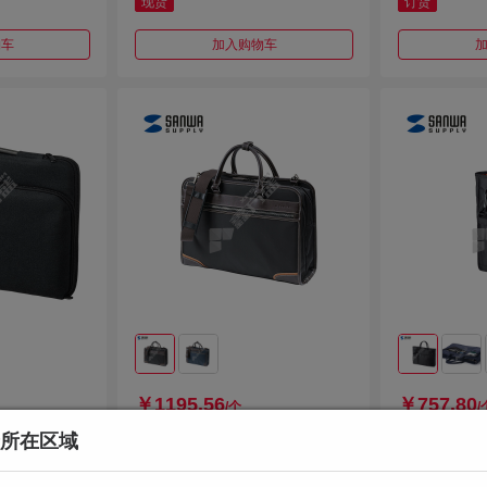
现货
订货
物车
加入购物车
￥1195.56
￥757.80
/个
/
所在区域
1BK 13.3英
山业SANWABAG-BZC1BK 商务
山业SANWAB
IN-CAC1
电脑包 黑色 BAG-BZC1BK
休闲电脑包 黑