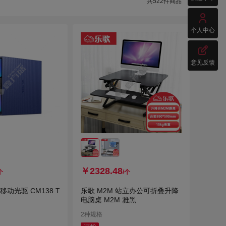
共
522
件商品

个人中心

意见反馈
￥2328.48
个
/个
 移动光驱 CM138 T
乐歌 M2M 站立办公可折叠升降
电脑桌 M2M 雅黑
2种规格