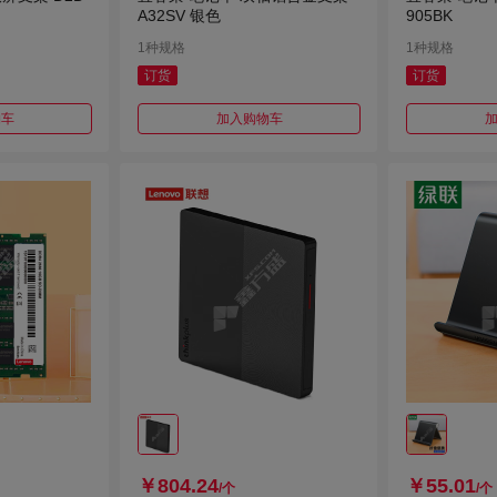
A32SV 银色
905BK
1种规格
1种规格
订货
订货
物车
加入购物车
￥804.24
￥55.01
/个
/个