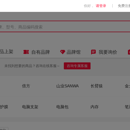
|
你好，
请登录
免费注



品上架
自有品牌
品牌馆
我要询价
未找到想要的商品？咨询在线客服～
咨询专属客服
倍方
山业SANWA
长臂猿
金
雷摄
戴尔
威刚ADATA
绿
悟印像
芝奇
国产优品
胜
护膜
电脑支架
电脑包
内存
笔
航嘉
爱华仕 OIWAS
智云
光
斑马ZEBRA
闪迪
雷力
国