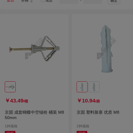
默认
价格
现货
-
确定
￥43.49
￥10.94
/桶
/袋
京固 成套蝴蝶中空锚栓 桶装 M8
京固 塑料胀塞 优质 M8
50mm
1种规格
2种规格