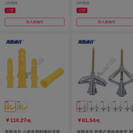
1种规格
8种规格
订货
订货
加入购物车
加入购物车
￥110.27
￥81.54
/包
/包
海斯迪克 小黄鱼塑料螺栓涨塞
海斯迪克 胶塞石膏板膨胀管 塑