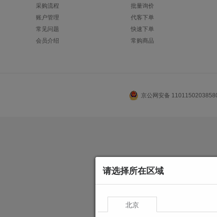
采购流程
批量询价
账户管理
代客下单
常见问题
快速下单
会员介绍
常购商品
京公网安备 110115020385
请选择所在区域
北京