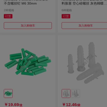
不含螺丝钉 M6 30mm
料胀塞 空心砖螺丝 灰色蝴蝶型
不带螺钉 100个
2种规格
6种规格
订货
订货
加入购物车
加入购物车
￥19.69
￥12.46
/盒
/袋