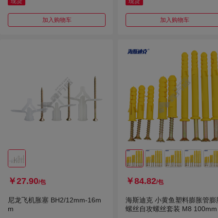
现货
现货
加入购物车
加入购物车
￥27.90
￥84.82
/包
/包
尼龙飞机胀塞 BH2/12mm-16m
海斯迪克 小黄鱼塑料膨胀管膨
m
螺丝自攻螺丝套装 M8 100mm