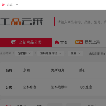
北京


新品上架
全部商品分类
首页
全部结果
/
紧固件
/
塑料胀栓锚栓
/
柱塞
未找到想要
京固
海斯迪克
盾石
品牌：
塑料胀塞
塑料蝴蝶中空胀塞
飞机胀塞
分类：