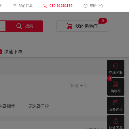
|
|
|
册
我的订单
010-61261179
帮助中心
0
搜索

我的购物车

快速下单

在线客服
0

多选
购物车

火器腰带
灭火器干粉
我要询价

快速下单