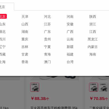
1种规格
1种规格
北京
订货
订货
北京
天津
河北
河南
陕西
物车
加入购物车
山东
山西
江苏
安徽
浙江
湖北
湖南
广东
广西
江西
四川
重庆
贵州
云南
黑龙江
辽宁
吉林
宁夏
新疆
内蒙古
西藏
甘肃
青海
福建
海南
上海
香港
澳门
台湾
￥88.38
￥70.85
/个
/个
1kg
灭火器手推车干粉检测费用 35k
二氧化碳灭火器