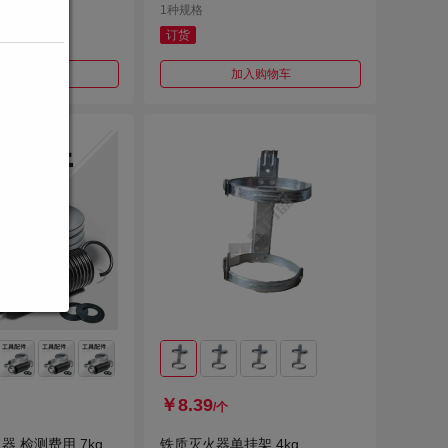
1种规格
订货
加入购物车
加入购物车
￥8.39
/个
 检测费用 7kg
铁质灭火器单挂架 4kg