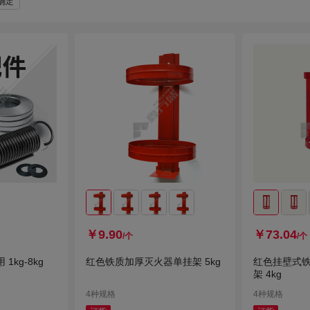
确定
￥9.90
￥73.04
/个
/个
kg-8kg
红色铁质加厚灭火器单挂架 5kg
红色挂壁式
架 4kg
4种规格
4种规格