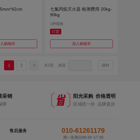
5mm*42cm
七氯丙烷灭火器 检测费用 20kg-
90kg
1种规格
订货
加入购物车
加入购物车
>
1
2
共2页
跳至
跳转
准采销
阳光采购 价格透明
保障
区域统一价 品牌直供
010-61261179
售后服务
周一至周日08:30~17:30