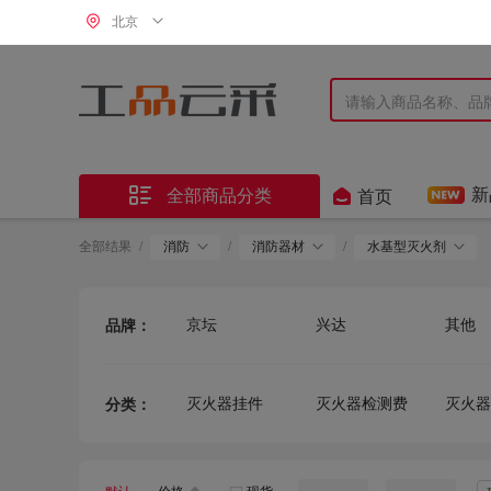
北京


新
全部商品分类
首页
全部结果
/
消防
/
消防器材
/
水基型灭火剂
京坛
兴达
其他
品牌：
灭火器挂件
灭火器检测费
灭火器
分类：