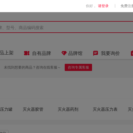
|
你好，
请登录
免费注



品上架
自有品牌
品牌馆
我要询价
未找到想要的商品？咨询在线客服～
咨询专属客服
压力罐
灭火器胶管
灭火器药剂
灭火器压力表
灭