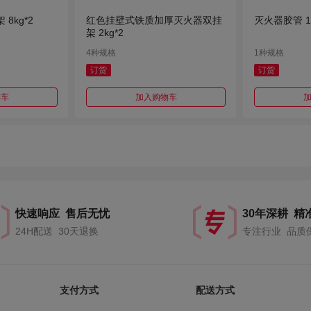
8kg*2
红色挂壁式铁质加厚灭火器双挂
灭火器胶管 1
架 2kg*2
4种规格
1种规格
订货
订货
物车
加入购物车
快速响应 售后无忧
30年深耕 精
24H配送 30天退换
专注行业 品质
支付方式
配送方式