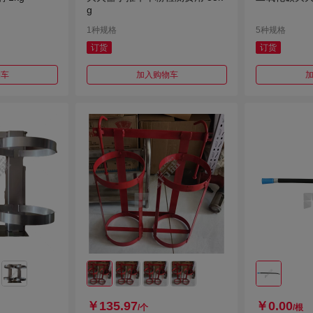
g
1种规格
5种规格
订货
订货
物车
加入购物车
￥135.97
￥0.00
/个
/根