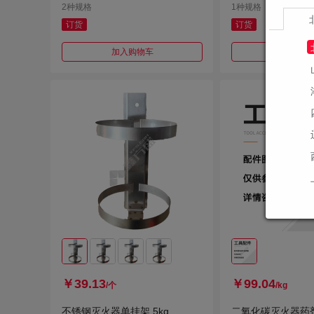
2种规格
1种规格
订货
订货
加入购物车
加入购
￥39.13
￥99.04
/个
/kg
不锈钢灭火器单挂架 5kg
二氧化碳灭火器药剂 