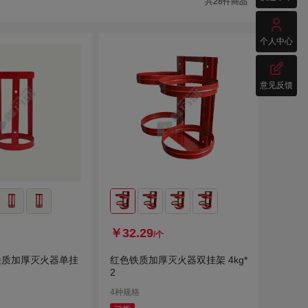
共
28
件商品

个人中心

意见反馈
￥32.29
/个
铁质加厚灭火器单挂
红色铁质加厚灭火器双挂架 4kg*
2
4种规格