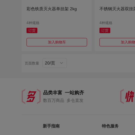
彩色铁质灭火器单挂架 2kg
不锈钢灭火器双挂架 
4种规格
4种规格
订货
订货
加入购物车
加入购
20/页
页面数量
品类丰富 一站购齐
数百万商品 多仓直发
新手指南
特色服务