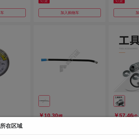
订货
订货
物车
加入购物车
￥10.30
￥57.46
/根
/个
所在区域
 0-2.5Mp
灭火器配件-胶管 常规
灭火器机头 