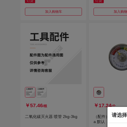
订货
订货
加入购物车
加入购
￥57.46
￥17.24
/根
/个
请选择
二氧化碳灭火器 喷管 2kg-3kg
（配件）灭火器压力表
a 默认