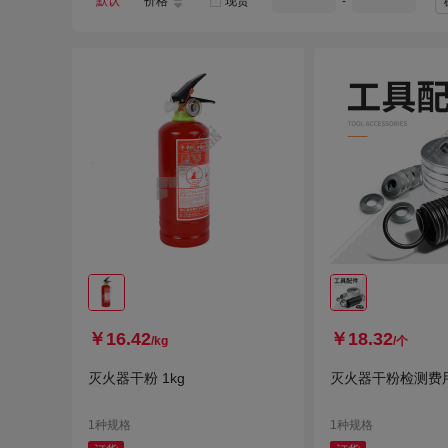
默认
价格
现货
-
￥16.42
￥18.32
/kg
/个
灭火器干粉 1kg
灭火器干粉检测费用 1
1种规格
1种规格