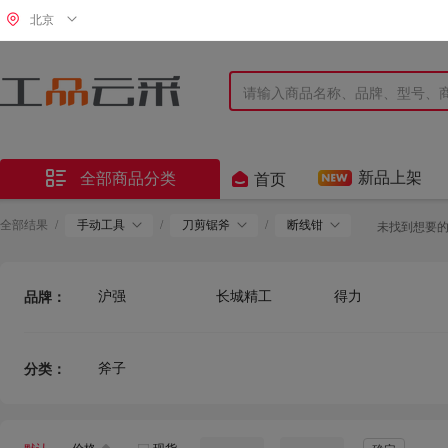
北京


新品上架
全部商品分类
首页
全部结果
/
手动工具
/
刀剪锯斧
/
断线钳
未找到想要
沪强
长城精工
得力
品牌：
世达
钢盾
东成
斧子
分类：