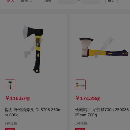
默认
价格
现货
-
确定
￥116.57
￥174.28
/把
/把
得力 纤维柄斧头 DL5708 360m
长城精工 采伐斧700g 250033 
m 600g
05mm 700g
1种规格
1种规格