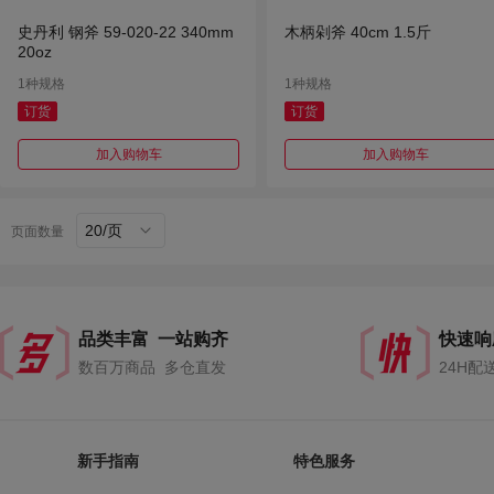
史丹利 钢斧 59-020-22 340mm
木柄剁斧 40cm 1.5斤
20oz
1种规格
1种规格
订货
订货
加入购物车
加入购物车
20/页
页面数量
品类丰富 一站购齐
快速响
数百万商品 多仓直发
24H配
新手指南
特色服务