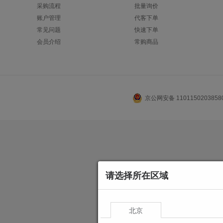
采购流程
批量询价
账户管理
代客下单
常见问题
快速下单
会员介绍
常购商品
京公网安备 110115020385
请选择所在区域
北京