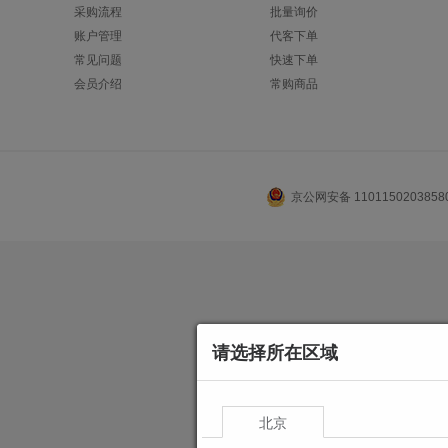
采购流程
批量询价
账户管理
代客下单
常见问题
快速下单
会员介绍
常购商品
京公网安备 110115020385
请选择所在区域
北京