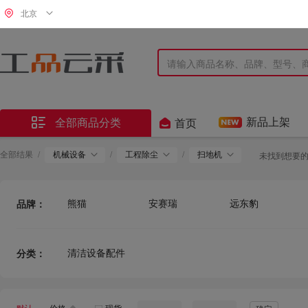
北京


新品上架
全部商品分类
首页
全部结果
/
机械设备
/
工程除尘
/
扫地机
未找到想要
熊猫
安赛瑞
远东豹
品牌：
亿力
明诺
AR
DCA
河北
联众
清洁设备配件
分类：
剑力
沃施
普通