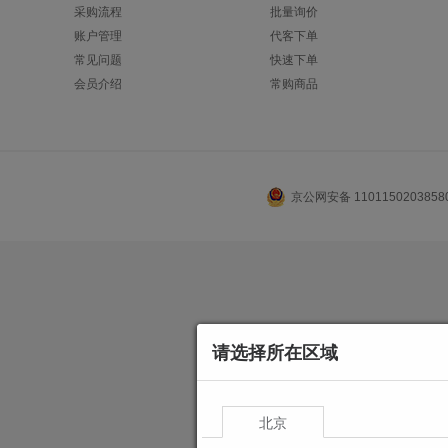
采购流程
批量询价
账户管理
代客下单
常见问题
快速下单
会员介绍
常购商品
京公网安备 110115020385
请选择所在区域
北京