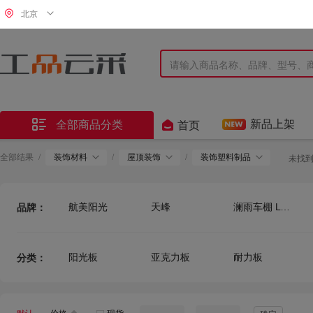
北京


新品上架
全部商品分类
首页
全部结果
/
装饰材料
/
屋顶装饰
/
装饰塑料制品
未找
航美阳光
天峰
澜雨车棚 LY CARPORT
品牌：
沪洋
剑力
同桂
阳光板
亚克力板
耐力板
分类：