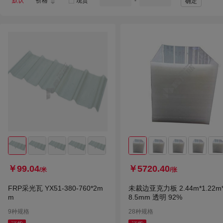
默认
价格
现货
-
确定
￥99.04
￥5720.40
/米
/张
FRP采光瓦 YX51-380-760*2m
未裁边亚克力板 2.44m*1.22m
m
8.5mm 透明 92%
9种规格
28种规格